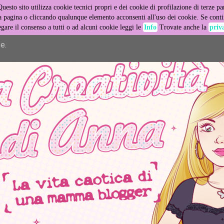
Questo sito utilizza cookie tecnici propri e dei cookie di profilazione di terze par
er its services and to analyze traffic. Your IP address and user
pagina o cliccando qualunque elemento acconsenti all'uso dei cookie. Se contin
egare il consenso a tutti o ad alcuni cookie leggi le
Info
Trovate anche la
priv
ance and security metrics to ensure quality of service, generat
e.