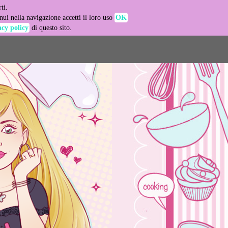
ti.
-agent
ui nella navigazione accetti il loro uso
OK
acy policy
di questo sito.
LEARN MORE
GOT IT
e usage