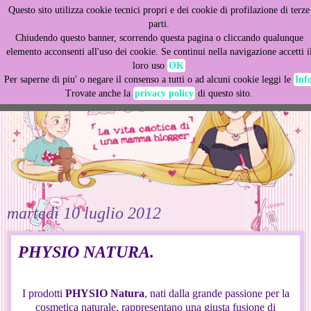
Questo sito utilizza cookie tecnici propri e dei cookie di profilazione di terze
This site uses cookies from Google to deliver its services
parti.
and to analyze traffic. Your IP address and user-agent are
Chiudendo questo banner, scorrendo questa pagina o cliccando qualunque
shared with Google along with performance and security
elemento acconsenti all'uso dei cookie. Se continui nella navigazione accetti i
metrics to ensure quality of service, generate usage
loro uso
OK
statistics, and to detect and address abuse.
Per saperne di piu' o negare il consenso a tutti o ad alcuni cookie leggi le
Inf
Trovate anche la
privacy policy
di questo sito.
LEARN MORE
GOT IT
martedì 10 luglio 2012
PHYSIO NATURA.
I prodotti
PHYSIO Natura
, nati dalla grande passione per la
cosmetica naturale, rappresentano una giusta fusione di