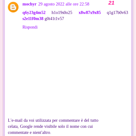
mochyr
29 agosto 2022 alle ore 22:58
q6y23g4m52
h1o19s0o25
x8w87x9x85
q1g17b0v63
s2e11f0m38
g0t41t1v57
Rispondi
L'e-mail da voi utilizzata per commentare è del tutto
celata, Google rende visibile solo il nome con cui
commentate e nient'altro.