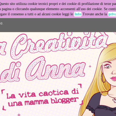
Questo sito utilizza cookie tecnici propri e dei cookie di profilazione di terze par
er its services and to analyze traffic. Your IP address and user
pagina o cliccando qualunque elemento acconsenti all'uso dei cookie. Se contin
egare il consenso a tutti o ad alcuni cookie leggi le
Info
Trovate anche la
priv
ance and security metrics to ensure quality of service, generat
e.