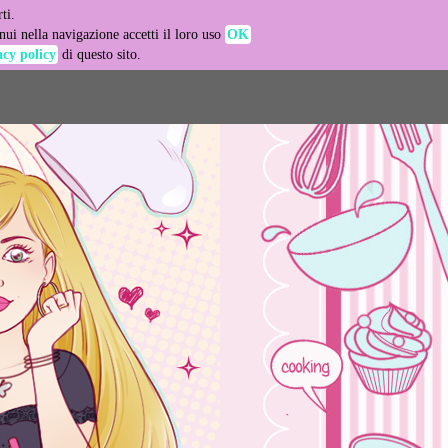
ti.
-agent
ui nella navigazione accetti il loro uso
OK
acy policy
di questo sito.
LEARN MORE
GOT IT
e usage