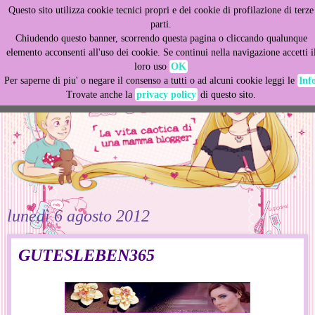
Questo sito utilizza cookie tecnici propri e dei cookie di profilazione di terze
This site uses cookies from Google to deliver its services
parti.
and to analyze traffic. Your IP address and user-agent are
Chiudendo questo banner, scorrendo questa pagina o cliccando qualunque
shared with Google along with performance and security
elemento acconsenti all'uso dei cookie. Se continui nella navigazione accetti i
metrics to ensure quality of service, generate usage
loro uso
OK
statistics, and to detect and address abuse.
Per saperne di piu' o negare il consenso a tutti o ad alcuni cookie leggi le
Inf
Trovate anche la
privacy policy
di questo sito.
LEARN MORE
GOT IT
lunedì 6 agosto 2012
GUTESLEBEN365