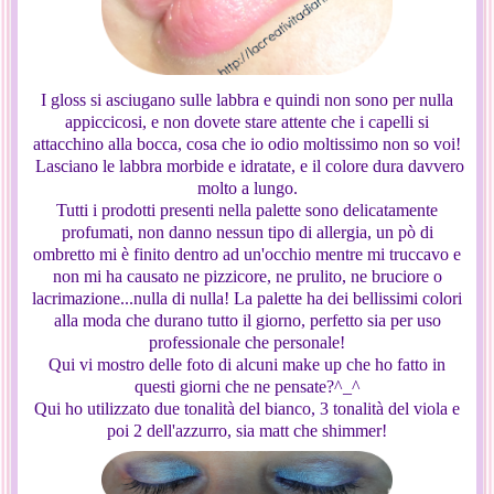
I gloss si asciugano sulle labbra e quindi non sono per nulla
appiccicosi, e non dovete stare attente che i capelli si
attacchino alla bocca, cosa che io odio moltissimo non so voi!
Lasciano le labbra morbide e idratate, e il colore dura davvero
molto a lungo.
Tutti i prodotti presenti nella palette sono delicatamente
profumati, non danno nessun tipo di allergia, un pò di
ombretto mi è finito dentro ad un'occhio mentre mi truccavo e
non mi ha causato ne pizzicore, ne prulito, ne bruciore o
lacrimazione...nulla di nulla! La palette ha dei bellissimi colori
alla moda che durano tutto il giorno, perfetto sia per uso
professionale che personale!
Qui vi mostro delle foto di alcuni make up che ho fatto in
questi giorni che ne pensate?^_^
Qui ho utilizzato due tonalità del bianco, 3 tonalità del viola e
poi 2 dell'azzurro, sia matt che shimmer!