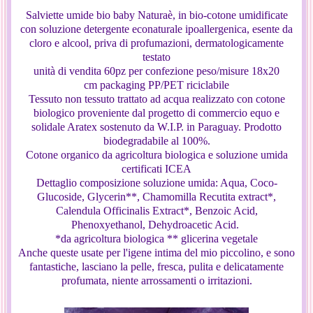
Salviette umide bio baby Naturaè, in bio-cotone umidificate
con soluzione detergente econaturale ipoallergenica, esente da
cloro e alcool, priva di profumazioni, dermatologicamente
testato
unità di vendita
60pz per confezione peso/misure 18x20
cm packaging
PP/PET riciclabile
Tessuto non tessuto trattato ad acqua realizzato con cotone
biologico proveniente dal progetto di commercio equo e
solidale Aratex sostenuto da W.I.P. in Paraguay. Prodotto
biodegradabile al 100%.
Cotone organico da agricoltura biologica e soluzione umida
certificati ICEA
Dettaglio composizione soluzione umida: Aqua, Coco-
Glucoside, Glycerin**, Chamomilla Recutita extract*,
Calendula Officinalis Extract*, Benzoic Acid,
Phenoxyethanol, Dehydroacetic Acid.
*da agricoltura biologica ** glicerina vegetale
Anche queste usate per l'igene intima del mio piccolino, e sono
fantastiche, lasciano la pelle, fresca, pulita e delicatamente
profumata, niente arrossamenti o irritazioni.