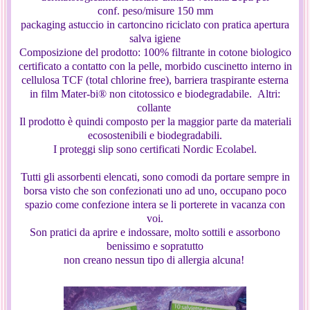
conf. peso/misure
150 mm
packaging
astuccio in cartoncino riciclato con pratica apertura
salva igiene
Composizione del prodotto: 100% filtrante in cotone biologico
certificato a contatto con la pelle, morbido cuscinetto interno in
cellulosa TCF (total chlorine free), barriera traspirante esterna
in film Mater-bi® non citotossico e biodegradabile. Altri:
collante
Il prodotto è quindi composto per la maggior parte da materiali
ecosostenibili e biodegradabili.
I proteggi slip sono certificati Nordic Ecolabel.
Tutti gli assorbenti elencati, sono comodi da portare sempre in
borsa visto che son confezionati uno ad uno, occupano poco
spazio come confezione intera se li porterete in vacanza con
voi.
Son pratici da aprire e indossare, molto sottili e assorbono
benissimo e sopratutto
non creano nessun tipo di allergia alcuna!