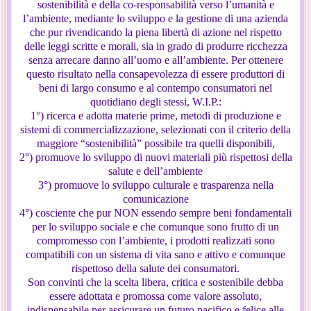
sostenibilità e della co-responsabilità verso l’umanità e
l’ambiente, mediante lo sviluppo e la gestione di una azienda
che pur rivendicando la piena libertà di azione nel rispetto
delle leggi scritte e morali, sia in grado di produrre ricchezza
senza arrecare danno all’uomo e all’ambiente. Per ottenere
questo risultato nella consapevolezza di essere produttori di
beni di largo consumo e al contempo consumatori nel
quotidiano degli stessi, W.I.P.:
1°) ricerca e adotta materie prime, metodi di produzione e
sistemi di commercializzazione, selezionati con il criterio della
maggiore “sostenibilità” possibile tra quelli disponibili,
2°) promuove lo sviluppo di nuovi materiali più rispettosi della
salute e dell’ambiente
3°) promuove lo sviluppo culturale e trasparenza nella
comunicazione
4°) cosciente che pur NON essendo sempre beni fondamentali
per lo sviluppo sociale e che comunque sono frutto di un
compromesso con l’ambiente, i prodotti realizzati sono
compatibili con un sistema di vita sano e attivo e comunque
rispettoso della salute dei consumatori.
Son convinti che la scelta libera, critica e sostenibile debba
essere adottata e promossa come valore assoluto,
indispensabile per assicurare un futuro pacifico e felice alle