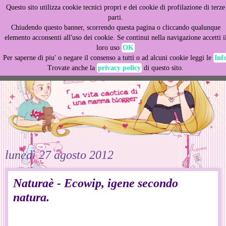
Questo sito utilizza cookie tecnici propri e dei cookie di profilazione di terze
This site uses cookies from Google to deliver its services
parti.
and to analyze traffic. Your IP address and user-agent are
Chiudendo questo banner, scorrendo questa pagina o cliccando qualunque
shared with Google along with performance and security
elemento acconsenti all'uso dei cookie. Se continui nella navigazione accetti i
metrics to ensure quality of service, generate usage
loro uso
OK
statistics, and to detect and address abuse.
Per saperne di piu' o negare il consenso a tutti o ad alcuni cookie leggi le
Inf
Trovate anche la
privacy policy
di questo sito.
LEARN MORE
GOT IT
lunedì 27 agosto 2012
Naturaè - Ecowip, igene secondo
natura.