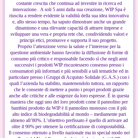
costante crescita che continua ad investire in ricerca ed
innovazione. A soli 5 anni dalla sua creazione, WIP Spa è
riuscita a rendere evidente la validità della sua idea innovativa
e, allo stesso tempo, ha saputo dimostrare anche un grande
dinamismo e una rilevante capacità di attrarre imprese e
sviluppare una vera e propria rete che, condividendo valori e
principi etici, promuove e supporta il suo progetto.
Proprio l’attenzione verso la salute e l’interesse per la
questione ambientale hanno favorito la diffusione di forme di
consumo più critico e responsabile facendo sì che negli anni
successivi i prodotti WIP riscuotessero consenso presso i
consumatori più informati e più sensibili a tali tematiche ed in
particolare presso i Gruppi di Acquisto Solidale (G.A.S.) con i
quali l’azienda ha stabilito, mantenendolo tuttora, un rapporto
che le consente di mettere a punto i propri prodotti grazie
anche alle critiche e alle esigenze da loro espresse. È in questa
maniera che oggi uno dei loro prodotti come il pannolino per
bambini prodotto da WIP è il pannolino monouso con il più
alto indice di biodegradabilità al mondo – mediamente pari
almeno all’80%. L’obiettivo prefissato è quello di arrivare ad
oltre il 90% per ottenere la certificazione di compostabilità.
Il consenso ottenuto a livello nazionale ma in special modo nei