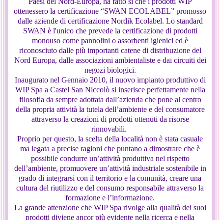
Paesi del Nord-Europa, ha fatto sì che i prodotti WIP
ottenessero la certificazione “SWAN ECOLABEL” promosso
dalle aziende di certificazione Nordik Ecolabel. Lo standard
SWAN è l'unico che prevede la certificazione di prodotti
monouso come pannolini o assorbenti igienici ed è
riconosciuto dalle più importanti catene di distribuzione del
Nord Europa, dalle associazioni ambientaliste e dai circuiti dei
negozi biologici.
Inaugurato nel Gennaio 2010, il nuovo impianto produttivo di
WIP Spa a Castel San Niccolò si inserisce perfettamente nella
filosofia da sempre adottata dall’azienda che pone al centro
della propria attività la tutela dell’ambiente e del consumatore
attraverso la creazioni di prodotti ottenuti da risorse
rinnovabili.
Proprio per questo, la scelta della località non è stata casuale
ma legata a precise ragioni che puntano a dimostrare che è
possibile condurre un’attività produttiva nel rispetto
dell’ambiente, promuovere un’attività industriale sostenibile in
grado di integrarsi con il territorio e la comunità, creare una
cultura del riutilizzo e del consumo responsabile attraverso la
formazione e l’informazione.
La grande attenzione che WIP Spa rivolge alla qualità dei suoi
prodotti diviene ancor più evidente nella ricerca e nella