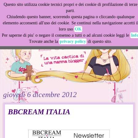
Questo sito utilizza cookie tecnici propri e dei cookie di profilazione di terze
This site uses cookies from Google to deliver its services
parti.
and to analyze traffic. Your IP address and user-agent are
Chiudendo questo banner, scorrendo questa pagina o cliccando qualunque
shared with Google along with performance and security
elemento acconsenti all'uso dei cookie. Se continui nella navigazione accetti i
metrics to ensure quality of service, generate usage
loro uso
OK
statistics, and to detect and address abuse.
Per saperne di piu' o negare il consenso a tutti o ad alcuni cookie leggi le
Inf
Trovate anche la
privacy policy
di questo sito.
LEARN MORE
GOT IT
giovedì 6 dicembre 2012
BBCREAM ITALIA