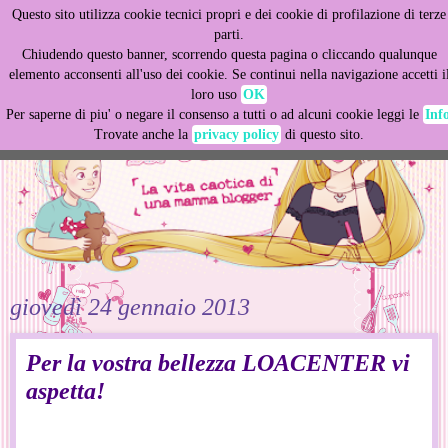
Questo sito utilizza cookie tecnici propri e dei cookie di profilazione di terze
This site uses cookies from Google to deliver its services
parti.
and to analyze traffic. Your IP address and user-agent are
Chiudendo questo banner, scorrendo questa pagina o cliccando qualunque
shared with Google along with performance and security
elemento acconsenti all'uso dei cookie. Se continui nella navigazione accetti i
metrics to ensure quality of service, generate usage
loro uso
OK
statistics, and to detect and address abuse.
Per saperne di piu' o negare il consenso a tutti o ad alcuni cookie leggi le
Inf
Trovate anche la
privacy policy
di questo sito.
LEARN MORE
GOT IT
giovedì 24 gennaio 2013
Per la vostra bellezza LOACENTER vi
aspetta!