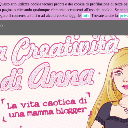
Questo sito utilizza cookie tecnici propri e dei cookie di profilazione di terze par
er its services and to analyze traffic. Your IP address and user
pagina o cliccando qualunque elemento acconsenti all'uso dei cookie. Se contin
egare il consenso a tutti o ad alcuni cookie leggi le
Info
Trovate anche la
priv
ance and security metrics to ensure quality of service, generat
e.