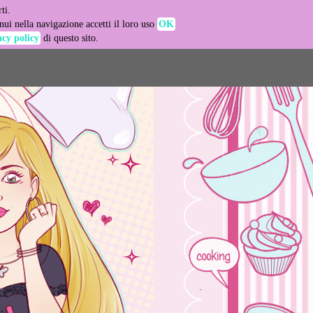
ti.
-agent
ui nella navigazione accetti il loro uso
OK
acy policy
di questo sito.
LEARN MORE
GOT IT
e usage