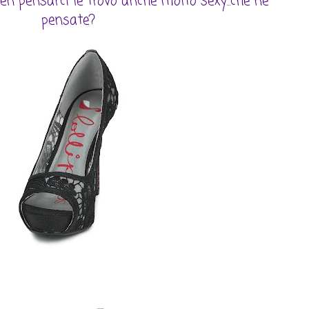
ben pensarci le trovo anche molto sexy...che ne
pensate?