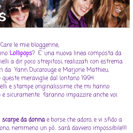
Care le mie bloggerine,
ino
Lollipops
? E' una nuova linea composta da
ielli a dir poco strepitosi, realizzati con estrema
lari da Yann Ducarouge e Marjorie Mathieu,
 queste meraviglie dal lontano 1994.
delli e stampe originalissime che mi hanno
o e sicuramente faranno impazzire anche voi.
i
scarpe da donna
e borse che adoro, e vi sfido a
iono, nemmeno un pò... sarà davvero impossibile!!!