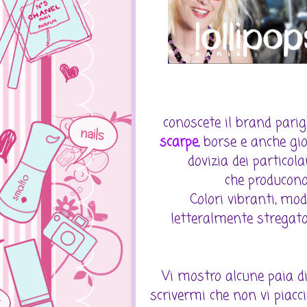
conoscete il brand parig
scarpe
, borse e anche gio
dovizia dei partico
che producono
Colori vibranti, mo
letteralmente stregat
Vi mostro alcune paia d
scrivermi che non vi piacc