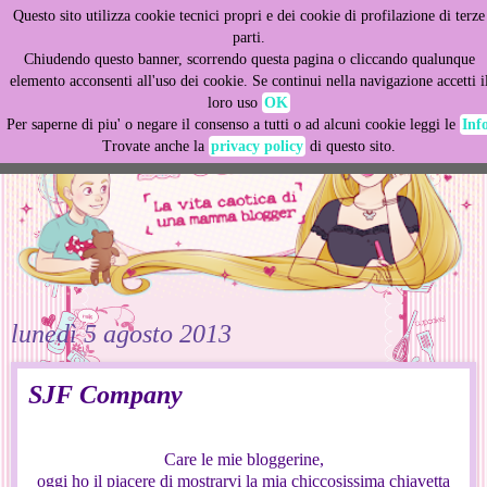
Questo sito utilizza cookie tecnici propri e dei cookie di profilazione di terze
This site uses cookies from Google to deliver its services
parti.
and to analyze traffic. Your IP address and user-agent are
Chiudendo questo banner, scorrendo questa pagina o cliccando qualunque
shared with Google along with performance and security
elemento acconsenti all'uso dei cookie. Se continui nella navigazione accetti i
metrics to ensure quality of service, generate usage
loro uso
OK
statistics, and to detect and address abuse.
Per saperne di piu' o negare il consenso a tutti o ad alcuni cookie leggi le
Inf
Trovate anche la
privacy policy
di questo sito.
LEARN MORE
GOT IT
lunedì 5 agosto 2013
SJF Company
Care le mie bloggerine,
oggi ho il piacere di mostrarvi la mia chiccosissima chiavetta