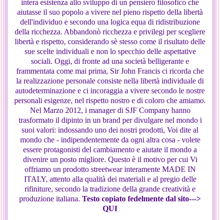
intera esistenza allo sviluppo di un pensiero filosofico che
aiutasse il suo popolo a vivere nel pieno rispetto della libertà
dell'individuo e secondo una logica equa di ridistribuzione
della ricchezza. Abbandonò ricchezza e privilegi per scegliere
libertà e rispetto, considerando sè stesso come il risultato delle
sue scelte individuali e non lo specchio delle aspettative
sociali. Oggi, di fronte ad una società belligerante e
frammentata come mai prima, Sir John Francis ci ricorda che
la realizzazione personale consiste nella libertà individuale di
autodeterminazione e ci incoraggia a vivere secondo le nostre
personali esigenze, nel rispetto nostro e di coloro che amiamo.
Nel Marzo 2012, i manager di SJF Company hanno
trasformato il dipinto in un brand per divulgare nel mondo i
suoi valori: indossando uno dei nostri prodotti, Voi dite al
mondo che - indipendentemente da ogni altra cosa - volete
essere protagonisti del cambiamento e aiutate il mondo a
divenire un posto migliore. Questo è il motivo per cui Vi
offriamo un prodotto streetwear interamente MADE IN
ITALY, attento alla qualità dei materiali e al pregio delle
rifiniture, secondo la tradizione della grande creatività e
produzione italiana.
Testo copiato fedelmente dal sito--->
QUI