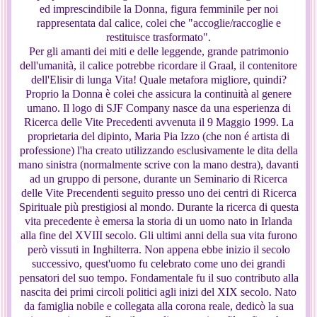
ed imprescindibile la Donna, figura femminile per noi
rappresentata dal calice, colei che "accoglie/raccoglie e
restituisce trasformato".
Per gli amanti dei miti e delle leggende, grande patrimonio
dell'umanità, il calice potrebbe ricordare il Graal, il contenitore
dell'Elisir di lunga Vita! Quale metafora migliore, quindi?
Proprio la Donna è colei che assicura la continuità al genere
umano. Il logo di SJF Company nasce da una esperienza di
Ricerca delle Vite Precedenti avvenuta il 9 Maggio 1999. La
proprietaria del dipinto, Maria Pia Izzo (che non é artista di
professione) l'ha creato utilizzando esclusivamente le dita della
mano sinistra (normalmente scrive con la mano destra), davanti
ad un gruppo di persone, durante un Seminario di Ricerca
delle Vite Precendenti seguito presso uno dei centri di Ricerca
Spirituale più prestigiosi al mondo. Durante la ricerca di questa
vita precedente è emersa la storia di un uomo nato in Irlanda
alla fine del XVIII secolo. Gli ultimi anni della sua vita furono
però vissuti in Inghilterra. Non appena ebbe inizio il secolo
successivo, quest'uomo fu celebrato come uno dei grandi
pensatori del suo tempo. Fondamentale fu il suo contributo alla
nascita dei primi circoli politici agli inizi del XIX secolo. Nato
da famiglia nobile e collegata alla corona reale, dedicò la sua