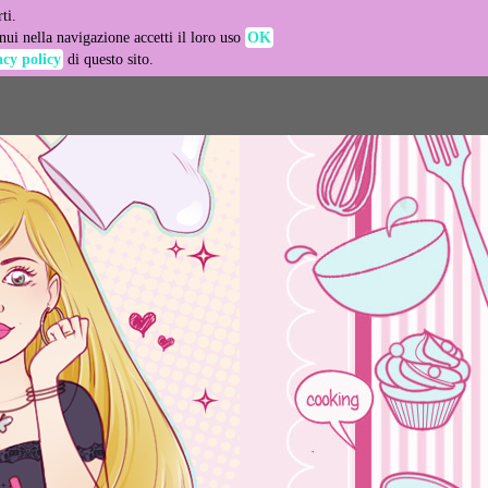
ti.
-agent
ui nella navigazione accetti il loro uso
OK
acy policy
di questo sito.
LEARN MORE
GOT IT
e usage