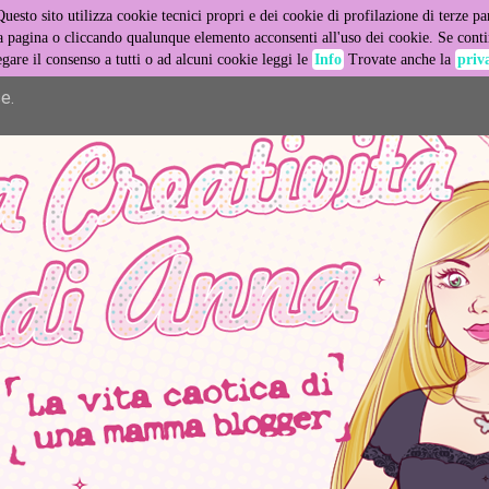
Questo sito utilizza cookie tecnici propri e dei cookie di profilazione di terze par
er its services and to analyze traffic. Your IP address and user
pagina o cliccando qualunque elemento acconsenti all'uso dei cookie. Se contin
egare il consenso a tutti o ad alcuni cookie leggi le
Info
Trovate anche la
priv
ance and security metrics to ensure quality of service, generat
e.