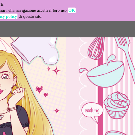
ti.
-agent
ui nella navigazione accetti il loro uso
OK
acy policy
di questo sito.
LEARN MORE
GOT IT
e usage