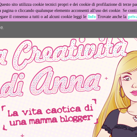
Questo sito utilizza cookie tecnici propri e dei cookie di profilazione di terze par
er its services and to analyze traffic. Your IP address and user
pagina o cliccando qualunque elemento acconsenti all'uso dei cookie. Se contin
egare il consenso a tutti o ad alcuni cookie leggi le
Info
Trovate anche la
priv
ance and security metrics to ensure quality of service, generat
e.