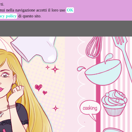
ti.
-agent
ui nella navigazione accetti il loro uso
OK
acy policy
di questo sito.
LEARN MORE
GOT IT
e usage