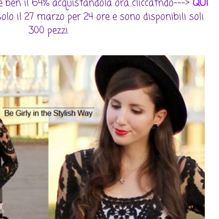
e ben il 64% acquistandola ora...cliccatndo--->
QUI
olo il 27 marzo per 24 ore e sono disponibili soli
300 pezzi.