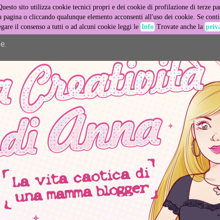
Questo sito utilizza cookie tecnici propri e dei cookie di profilazione di terze par
er its services and to analyze traffic. Your IP address and user
pagina o cliccando qualunque elemento acconsenti all'uso dei cookie. Se contin
egare il consenso a tutti o ad alcuni cookie leggi le
Info
Trovate anche la
priv
ance and security metrics to ensure quality of service, generat
e.