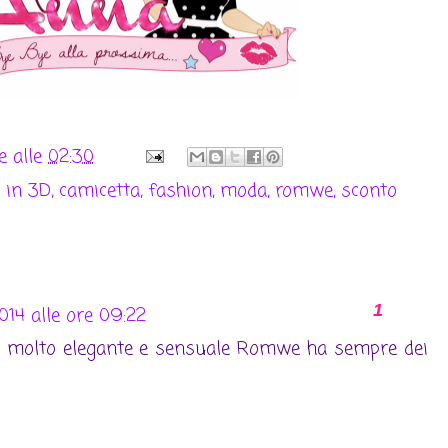
se
alle
02:30
 in 3D
,
camicetta
,
fashion
,
moda
,
romwe
,
sconto
14 alle ore 09:22
a molto elegante e sensuale Romwe ha sempre dei