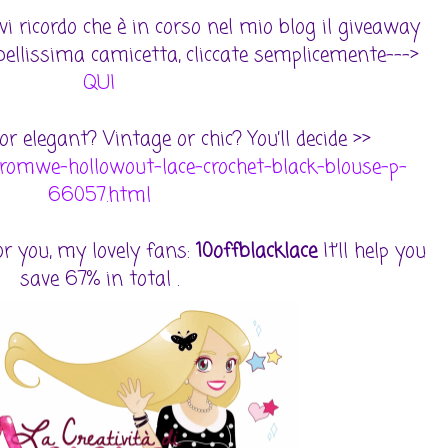
vi ricordo che è in corso nel mio blog il giveaway
bellissima camicetta, cliccate semplicemente--->
QUI
or elegant? Vintage or chic? You’ll decide >>
omwe-hollowout-lace-crochet-black-blouse-p-
66057.html
or you, my lovely fans:
10offblacklace
It’ll help you
save 67% in total .