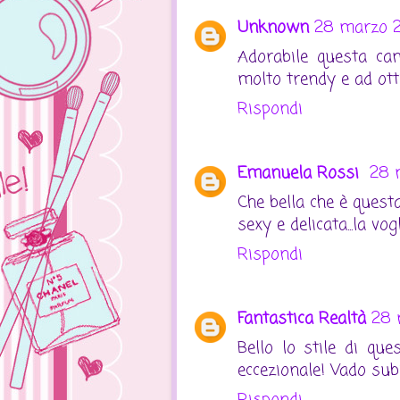
Unknown
28 marzo 20
Adorabile questa ca
molto trendy e ad ott
Rispondi
Emanuela Rossi
28 
Che bella che è questa
sexy e delicata...la vo
Rispondi
Fantastica Realtà
28 
Bello lo stile di que
eccezionale! Vado subi
Rispondi