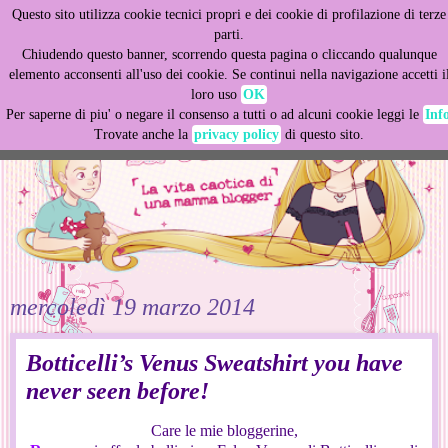
Questo sito utilizza cookie tecnici propri e dei cookie di profilazione di terze
This site uses cookies from Google to deliver its services
parti.
and to analyze traffic. Your IP address and user-agent are
Chiudendo questo banner, scorrendo questa pagina o cliccando qualunque
shared with Google along with performance and security
elemento acconsenti all'uso dei cookie. Se continui nella navigazione accetti i
metrics to ensure quality of service, generate usage
loro uso
OK
statistics, and to detect and address abuse.
Per saperne di piu' o negare il consenso a tutti o ad alcuni cookie leggi le
Inf
Trovate anche la
privacy policy
di questo sito.
LEARN MORE
GOT IT
mercoledì 19 marzo 2014
Botticelli’s Venus Sweatshirt you have
never seen before!
Care le mie bloggerine,