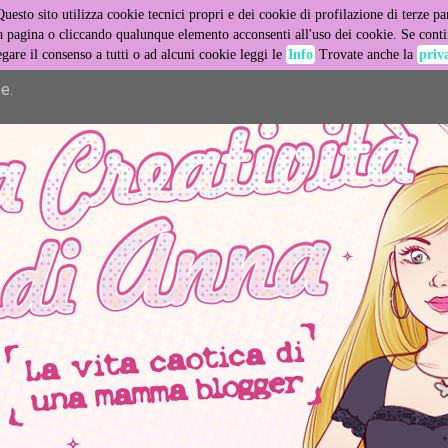
Questo sito utilizza cookie tecnici propri e dei cookie di profilazione di terze par
er its services and to analyze traffic. Your IP address and user
pagina o cliccando qualunque elemento acconsenti all'uso dei cookie. Se contin
egare il consenso a tutti o ad alcuni cookie leggi le
Info
Trovate anche la
priv
ance and security metrics to ensure quality of service, generat
e.