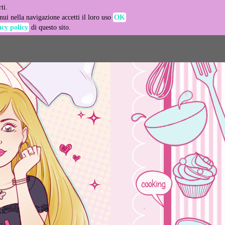
ti.
-agent
ui nella navigazione accetti il loro uso
OK
acy policy
di questo sito.
LEARN MORE
GOT IT
e usage