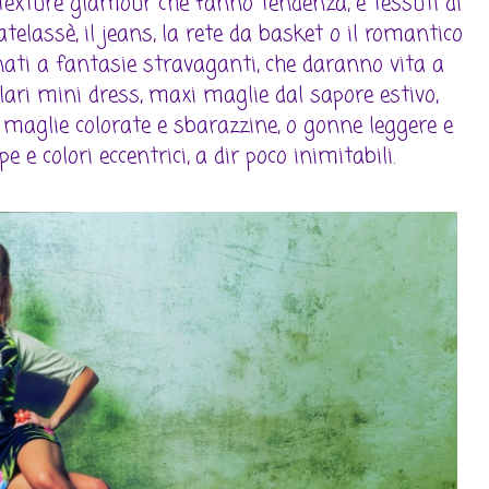
 texture glamour che fanno tendenza, e tessuti di
elassè, il jeans, la rete da basket o il romantico
ati a fantasie stravaganti, che daranno vita a
lari mini dress, maxi maglie dal sapore estivo,
, maglie colorate e sbarazzine, o gonne leggere e
e colori eccentrici, a dir poco inimitabili.