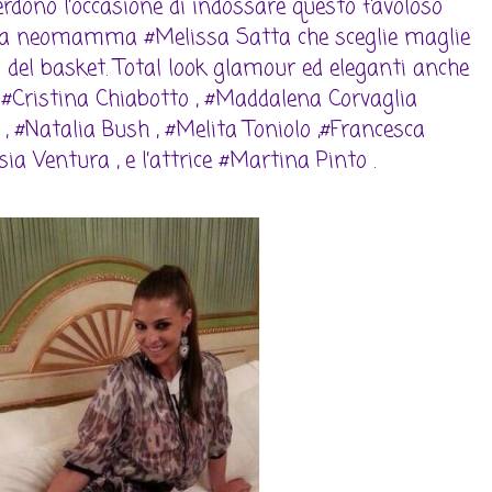
erdono l’occasione di indossare questo favoloso
 la neomamma #Melissa Satta che sceglie maglie
 del basket. Total look glamour ed eleganti anche
 #Cristina Chiabotto , #Maddalena Corvaglia
 , #Natalia Bush , #Melita Toniolo ,#Francesca
ia Ventura , e l’attrice #Martina Pinto .