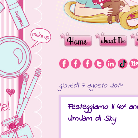
giovedì 7 agosto 2014
Festeggiamo il 40° ann
JimJam di Sky