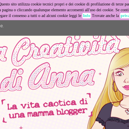
Questo sito utilizza cookie tecnici propri e dei cookie di profilazione di terze par
er its services and to analyze traffic. Your IP address and user
pagina o cliccando qualunque elemento acconsenti all'uso dei cookie. Se contin
egare il consenso a tutti o ad alcuni cookie leggi le
Info
Trovate anche la
priv
ance and security metrics to ensure quality of service, generat
e.