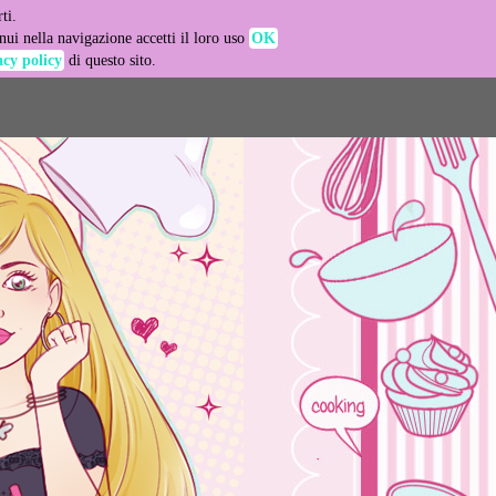
ti.
-agent
ui nella navigazione accetti il loro uso
OK
acy policy
di questo sito.
LEARN MORE
GOT IT
e usage