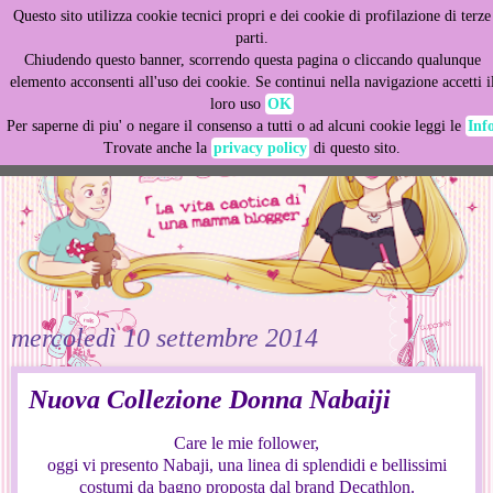
Questo sito utilizza cookie tecnici propri e dei cookie di profilazione di terze
This site uses cookies from Google to deliver its services
parti.
and to analyze traffic. Your IP address and user-agent are
Chiudendo questo banner, scorrendo questa pagina o cliccando qualunque
shared with Google along with performance and security
elemento acconsenti all'uso dei cookie. Se continui nella navigazione accetti i
metrics to ensure quality of service, generate usage
loro uso
OK
statistics, and to detect and address abuse.
Per saperne di piu' o negare il consenso a tutti o ad alcuni cookie leggi le
Inf
Trovate anche la
privacy policy
di questo sito.
LEARN MORE
GOT IT
mercoledì 10 settembre 2014
Nuova Collezione Donna Nabaiji
Care le mie follower,
oggi vi presento Nabaji, una linea di splendidi e bellissimi
costumi da bagno proposta dal brand Decathlon.