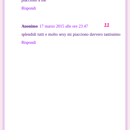
Rispondi
Anonimo
17 marzo 2015 alle ore 23:47
splendidi tutti e molto sexy mi piacciono davvero tantissimo
Rispondi