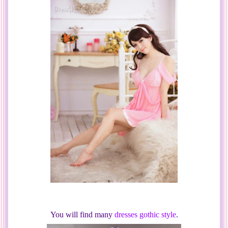
You will find many
dresses gothic style
.