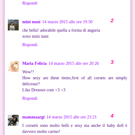
Rispondi
mini nuni
14 marzo 2015 alle ore 19:50
che bella! adorabile quella a forma di anguria
xoxo mini nuni
Rispondi
Maria Felicia
14 marzo 2015 alle ore 20:26
Wow!!
How sexy are these items,first of all corsets are simply
delicious!!
Like Dresswe.com <3 <3
Rispondi
mammaargi
14 marzo 2015 alle ore 23:21
I corsetti sono molto belli e sexy ma anche il baby doll è
davvero molto carino!