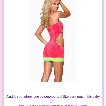
And if you adore rose colour,you will like very much this baby
doll.
http://www.dresswe.com/item/10836242.html