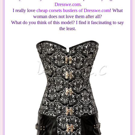
Dresswe.com
.
I really love
cheap corsets bustiers of Dresswe.com
! What
woman does not love them after all?
What do you think of this model? I find it fascinating to say
the least.