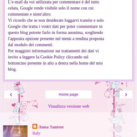
L'e-mail da voi utilizzata per commentare è del tutto
celata, Google rende visibile solo il nome con cui
commentate e nient'altro.
Vi ricordo che se non desiderate loggarvi tramite e solo
Google che tratta i vostri dati per poter commentare in
questo blog potrete farlo in forma anonima, scegliendo
l'apposita opzione presente nel menù a tendina proposta
dal modulo dei commenti.
Per maggiori informazioni sui trattamenti dei dati vi
invito a leggere la Cookie Policy cliccando sul
bottoncino presente in alto a destra nella home del mio
blog.
‹
›
Home page
Visualizza versione web
Informazioni personali
Anna Santese
Italy