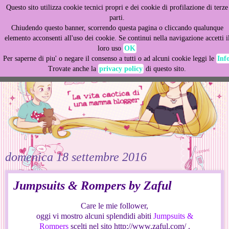
Questo sito utilizza cookie tecnici propri e dei cookie di profilazione di terze
This site uses cookies from Google to deliver its services
parti.
and to analyze traffic. Your IP address and user-agent are
Chiudendo questo banner, scorrendo questa pagina o cliccando qualunque
shared with Google along with performance and security
elemento acconsenti all'uso dei cookie. Se continui nella navigazione accetti i
metrics to ensure quality of service, generate usage
loro uso
OK
statistics, and to detect and address abuse.
Per saperne di piu' o negare il consenso a tutti o ad alcuni cookie leggi le
Inf
Trovate anche la
privacy policy
di questo sito.
LEARN MORE
GOT IT
domenica 18 settembre 2016
Jumpsuits & Rompers by Zaful
Care le mie follower,
oggi vi mostro alcuni splendidi abiti
Jumpsuits &
Rompers
scelti nel sito http://www.zaful.com/ .