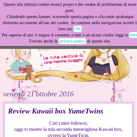
Questo sito utilizza cookie tecnici propri e dei cookie di profilazione di terze
This site uses cookies from Google to deliver its services
parti.
and to analyze traffic. Your IP address and user-agent are
Chiudendo questo banner, scorrendo questa pagina o cliccando qualunque
shared with Google along with performance and security
elemento acconsenti all'uso dei cookie. Se continui nella navigazione accetti i
metrics to ensure quality of service, generate usage
loro uso
OK
statistics, and to detect and address abuse.
Per saperne di piu' o negare il consenso a tutti o ad alcuni cookie leggi le
Inf
Trovate anche la
privacy policy
di questo sito.
LEARN MORE
GOT IT
venerdì 21 ottobre 2016
Review Kawaii box YumeTwins
Cari i miei follower,
oggi vi mostro la mia seconda meravigliosa Kawaii box,
ovvero la YumeTwin.