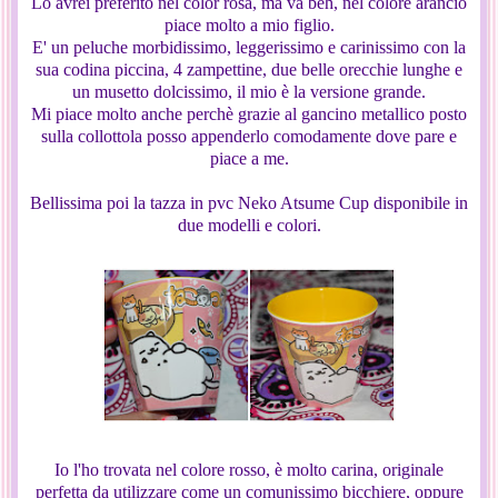
Lo avrei preferito nel color rosa, ma va beh, nel colore arancio
piace molto a mio figlio.
E' un peluche morbidissimo, leggerissimo e carinissimo con la
sua codina piccina, 4 zampettine, due belle orecchie lunghe e
un musetto dolcissimo, il mio è la versione grande.
Mi piace molto anche perchè grazie al gancino metallico posto
sulla collottola posso appenderlo comodamente dove pare e
piace a me.
Bellissima poi la tazza in pvc Neko Atsume Cup disponibile in
due modelli e colori.
Io l'ho trovata nel colore rosso, è molto carina, originale
perfetta da utilizzare come un comunissimo bicchiere, oppure