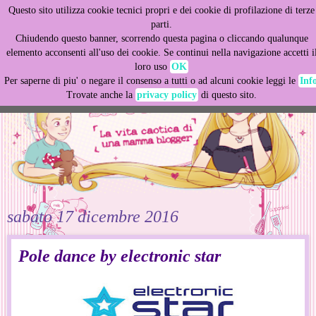
Questo sito utilizza cookie tecnici propri e dei cookie di profilazione di terze
This site uses cookies from Google to deliver its services
parti.
and to analyze traffic. Your IP address and user-agent are
Chiudendo questo banner, scorrendo questa pagina o cliccando qualunque
shared with Google along with performance and security
elemento acconsenti all'uso dei cookie. Se continui nella navigazione accetti i
metrics to ensure quality of service, generate usage
loro uso
OK
statistics, and to detect and address abuse.
Per saperne di piu' o negare il consenso a tutti o ad alcuni cookie leggi le
Inf
Trovate anche la
privacy policy
di questo sito.
LEARN MORE
GOT IT
sabato 17 dicembre 2016
Pole dance by electronic star