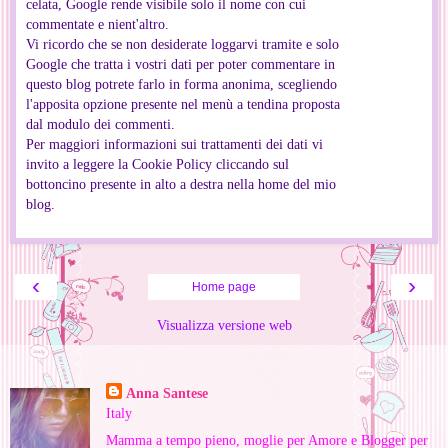
celata, Google rende visibile solo il nome con cui
commentate e nient'altro.
Vi ricordo che se non desiderate loggarvi tramite e solo
Google che tratta i vostri dati per poter commentare in
questo blog potrete farlo in forma anonima, scegliendo
l'apposita opzione presente nel menù a tendina proposta
dal modulo dei commenti.
Per maggiori informazioni sui trattamenti dei dati vi
invito a leggere la Cookie Policy cliccando sul
bottoncino presente in alto a destra nella home del mio
blog.
‹
›
Home page
Visualizza versione web
Informazioni personali
Anna Santese
Italy
Mamma a tempo pieno, moglie per Amore e Blogger per