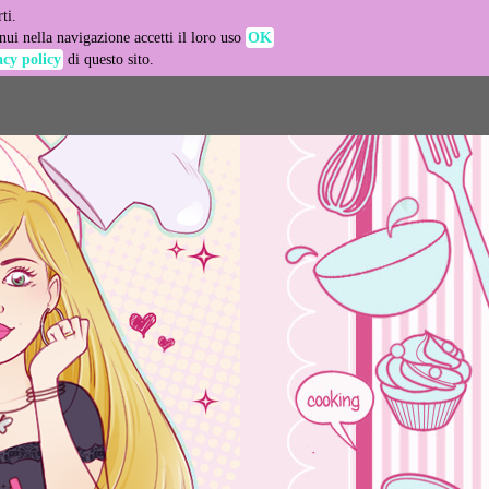
ti.
-agent
ui nella navigazione accetti il loro uso
OK
acy policy
di questo sito.
LEARN MORE
GOT IT
e usage