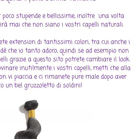
 poco stupende e bellissime, inoltre una volta
à mai che non siano i vostri capelli naturali.
ete extension di tantissimi colori, tra cui anche i
radè che io tanto adoro, quindi se ad esempio non
pelli grazie a questo sito potrete cambiare il look
vinare inutilmente i vostri capelli, metti che alla
non vi piaccia e ci rimanete pure male dopo aver
o un bel gruzzoletto di soldini!