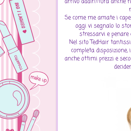
arrivò addirittura anche n
Se come me amate i capell
oggi vi segnalo lo st
stressarvi e penare 
Nel sito TedHair tantiss
completa disposizione, 
anche ottimi prezzi e seco
decider