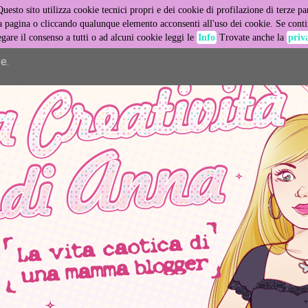
Questo sito utilizza cookie tecnici propri e dei cookie di profilazione di terze par
er its services and to analyze traffic. Your IP address and user
pagina o cliccando qualunque elemento acconsenti all'uso dei cookie. Se contin
egare il consenso a tutti o ad alcuni cookie leggi le
Info
Trovate anche la
priv
ance and security metrics to ensure quality of service, generat
e.