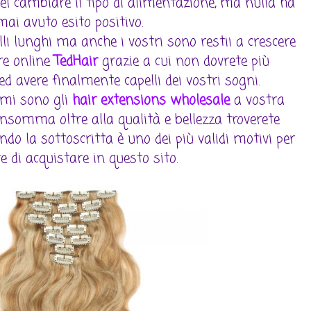
el cambiare il tipo di alimentazione, ma nulla ha
mai avuto esito positivo.
i lunghi ma anche i vostri sono restii a crescere
ore online
TedHair
grazie a cui non dovrete più
ed avere finalmente capelli dei vostri sogni.
imi sono gli
hair extensions wholesale
a vostra
insomma oltre alla qualità e bellezza troverete
ndo la sottoscritta è uno dei più validi motivi per
e di acquistare in questo sito.