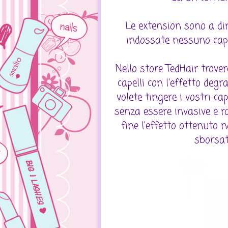
Le extension sono a dir
indossate nessuno capir
Nello store TedHair trover
capelli con l'effetto deg
volete tingere i vostri ca
senza essere invasive e ro
fine l'effetto ottenuto 
sborsat