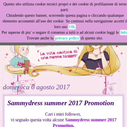
Questo sito utilizza cookie tecnici propri e dei cookie di profilazione di terze
This site uses cookies from Google to deliver its services
parti.
and to analyze traffic. Your IP address and user-agent are
Chiudendo questo banner, scorrendo questa pagina o cliccando qualunque
shared with Google along with performance and security
elemento acconsenti all'uso dei cookie. Se continui nella navigazione accetti i
metrics to ensure quality of service, generate usage
loro uso
OK
statistics, and to detect and address abuse.
Per saperne di piu' o negare il consenso a tutti o ad alcuni cookie leggi le
Inf
Trovate anche la
privacy policy
di questo sito.
LEARN MORE
GOT IT
domenica 6 agosto 2017
Sammydress summer 2017 Promotion
Cari i miei follower,
vi segnalo questa volta alcune
Sammydress summer 2017
Promotion
.