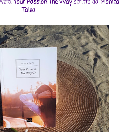
vvero:
Your Passion The Way
scritto da
Monica
Talea
.