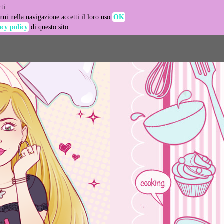
ti.
-agent
ui nella navigazione accetti il loro uso
OK
acy policy
di questo sito.
LEARN MORE
GOT IT
e usage