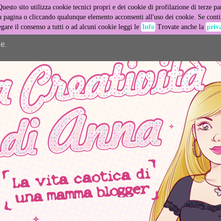
Questo sito utilizza cookie tecnici propri e dei cookie di profilazione di terze par
er its services and to analyze traffic. Your IP address and user
pagina o cliccando qualunque elemento acconsenti all'uso dei cookie. Se contin
egare il consenso a tutti o ad alcuni cookie leggi le
Info
Trovate anche la
priv
ance and security metrics to ensure quality of service, generat
e.