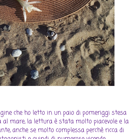
ine che ho letto in un paio di pomeriggi stesa
a al mare, la lettura è stata molto piacevole e la
ante, anche se molto complessa perchè ricca di
tagonisti e quindi di numerose vicende.