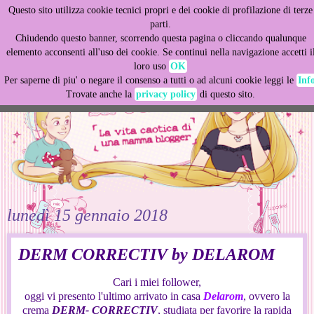
Questo sito utilizza cookie tecnici propri e dei cookie di profilazione di terze
This site uses cookies from Google to deliver its services
parti.
and to analyze traffic. Your IP address and user-agent are
Chiudendo questo banner, scorrendo questa pagina o cliccando qualunque
shared with Google along with performance and security
elemento acconsenti all'uso dei cookie. Se continui nella navigazione accetti i
metrics to ensure quality of service, generate usage
loro uso
OK
statistics, and to detect and address abuse.
Per saperne di piu' o negare il consenso a tutti o ad alcuni cookie leggi le
Inf
Trovate anche la
privacy policy
di questo sito.
LEARN MORE
GOT IT
lunedì 15 gennaio 2018
DERM CORRECTIV by DELAROM
Cari i miei follower,
oggi vi presento l'ultimo arrivato in casa
Delarom
, ovvero la
crema
DERM- CORRECTIV
, studiata per favorire la rapida