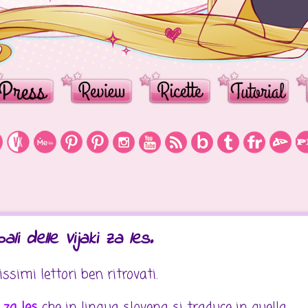
ali delle Vijaki za les.
issimi lettori ben ritrovati.
i za les
che in lingua slovena si traduce in quella