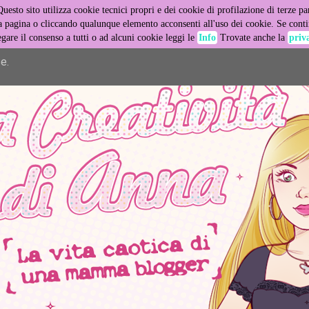
Questo sito utilizza cookie tecnici propri e dei cookie di profilazione di terze par
er its services and to analyze traffic. Your IP address and user
pagina o cliccando qualunque elemento acconsenti all'uso dei cookie. Se contin
egare il consenso a tutti o ad alcuni cookie leggi le
Info
Trovate anche la
priv
ance and security metrics to ensure quality of service, generat
e.