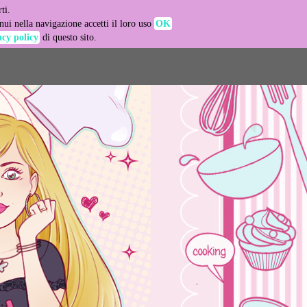
ti.
-agent
ui nella navigazione accetti il loro uso
OK
acy policy
di questo sito.
LEARN MORE
GOT IT
e usage