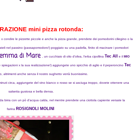
AZIONE mini pizza rotonda:
 x condire le pizzette piccole e anche la pizza grande, prendete dei pomodorini ciliegino o la
ateli nel passino (passapomodoro!) poggiato su una padella, finito di macinare i pomodori
emma di Mare
Tec All
, un cucchiaio di olio d'oliva, l'erba cipollina
e il
MIO
Tec
e spiegazioni x la sua realizzazione!) aggiungete uno spicchio di aglio e il peperoncino
o, altrimenti anche senza il nostro sughetto verrà buonissimo.
nuti circa, aggiungete del vino bianco o rosso se si asciuga troppo, dovete ottenere una
salsetta gustosa e bella densa.
do da birra con un pò d'acqua calda, nel mentre prendete una ciottola capiente versate la
ROSIGNOLI MOLINI
farina