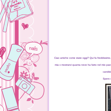
Ciao amiche come state oggi? Qui fa freddissimo...
mia x mostrarvi quanta neve ha fatto nel mio paes
candida
Spero d