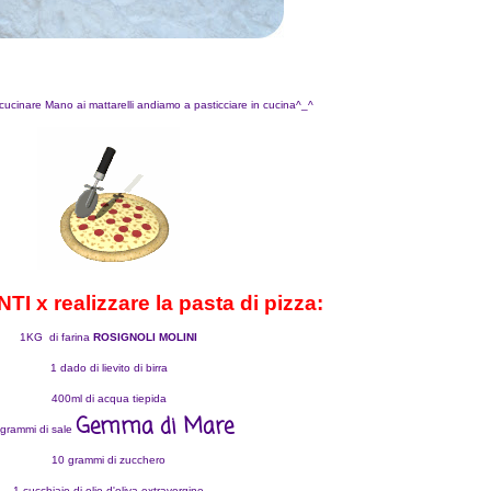
cucinare
Mano ai mattarelli andiamo a pasticciare in cucina^_^
I x realizzare la pasta di pizza:
1KG di farina
ROSIGNOLI MOLINI
1 dado di lievito di birra
400ml di acqua tiepida
Gemma di Mare
grammi di sale
10 grammi di zucchero
1 cucchiaio di olio d'oliva extravergine