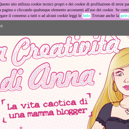
Questo sito utilizza cookie tecnici propri e dei cookie di profilazione di terze par
er its services and to analyze traffic. Your IP address and user
pagina o cliccando qualunque elemento acconsenti all'uso dei cookie. Se contin
egare il consenso a tutti o ad alcuni cookie leggi le
Info
Trovate anche la
priv
ance and security metrics to ensure quality of service, generat
e.