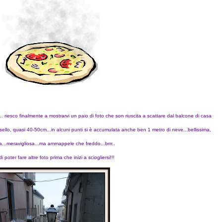
 riesco finalmente a mostrarvi un paio di foto
che son riuscita a scattare dal balcone di casa
ello, quasi 40-50cm...in alcuni punti si è accumulata anche ben 1 metro di neve...
bellissima,
...meravigliosa...ma ammappele che freddo...brrr..
i poter fare altre foto prima che inizi a sciogliersi!!!