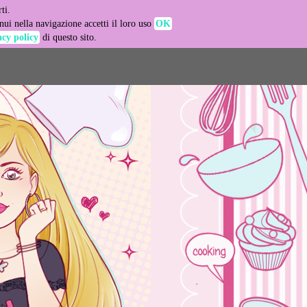
ti.
-agent
ui nella navigazione accetti il loro uso
OK
acy policy
di questo sito.
LEARN MORE
GOT IT
e usage