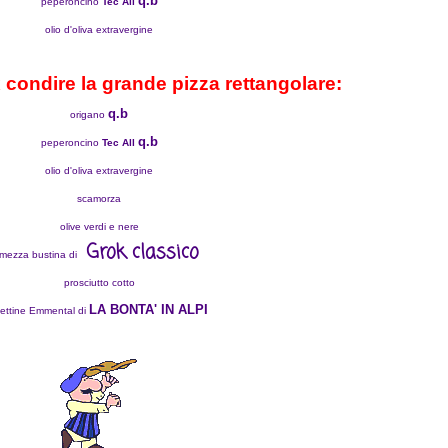
q.b
peperoncino
Tec All
olio d'oliva extravergine
ondire la grande pizza rettangolare:
q.b
origano
q.b
peperoncino
Tec All
olio d'oliva extravergine
scamorza
olive verdi e nere
Grok classico
mezza bustina di
prosciutto cotto
LA BONTA' IN ALPI
ettine Emmental di