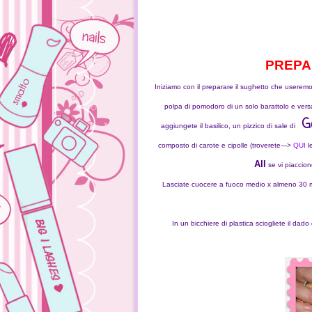
PREPAR
Iniziamo con il preparare il sughetto che useremo
polpa di pomodoro di un solo barattolo e vers
G
aggiungete il basilico, un pizzico di sale di
composto di carote e cipolle (troverete--->
QUI
l
All
se vi piaccion
Lasciate cuocere a fuoco medio x almeno 30 mi
In un bicchiere di plastica sciogliete il da