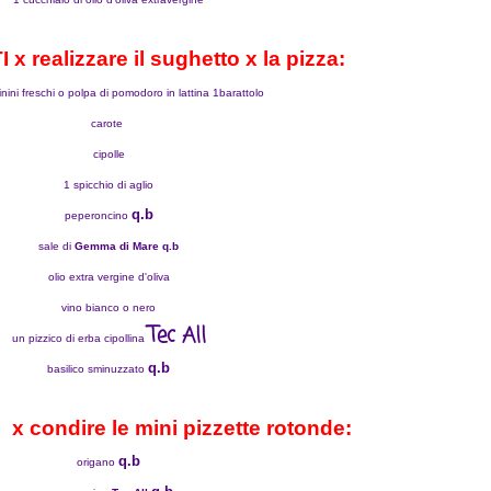
x realizzare il sughetto x la pizza:
ini freschi o polpa di pomodoro in lattina 1barattolo
carote
cipolle
1 spicchio di aglio
q.b
peperoncino
sale di
Gemma di Mare q.b
olio extra vergine d'oliva
vino bianco o nero
Tec All
un pizzico di erba cipollina
q.b
basilico sminuzzato
 condire le mini pizzette rotonde:
q.b
origano