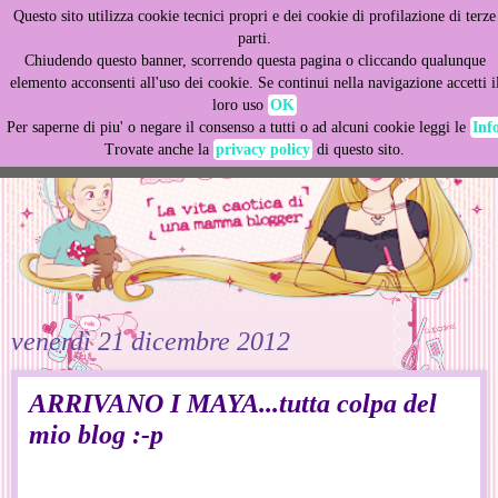
Questo sito utilizza cookie tecnici propri e dei cookie di profilazione di terze
This site uses cookies from Google to deliver its services
parti.
and to analyze traffic. Your IP address and user-agent are
Chiudendo questo banner, scorrendo questa pagina o cliccando qualunque
shared with Google along with performance and security
elemento acconsenti all'uso dei cookie. Se continui nella navigazione accetti i
metrics to ensure quality of service, generate usage
loro uso
OK
statistics, and to detect and address abuse.
Per saperne di piu' o negare il consenso a tutti o ad alcuni cookie leggi le
Inf
Trovate anche la
privacy policy
di questo sito.
LEARN MORE
GOT IT
venerdì 21 dicembre 2012
ARRIVANO I MAYA...tutta colpa del
mio blog :-p