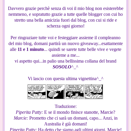
Davvero grazie perchè senza di voi il mio blog non esisterebbe
nemmeno, e sopratutto grazie a tutte quelle blogger con cui ho
stretto una bella amicizia fuori dal blog, con cui si ride e
scherza ogni giorno!
Per ringraziare tutte voi e festeggiare assieme il compleanno
del mio blog, domani partirà un nuovo giveaway...esattamente
alle
11 e 1 minuto
... quindi se sarete tutte belle vive e vegete
assieme a me...
vi aspetto qui...in palio una bellissima collana del brand
SOSOLO
^_^
Vi lascio con questa ultima vignettina^_^
Traduzione:
Piperita Patty:
E se il mondo finisce stanotte, Marcie?
Marcie:
Prometto che ci sarà un domani, capo... Anzi, in
Australia è già domani!
Piperita Patty:
Ha detto che siamo agli ultimi giorni, Marcie!