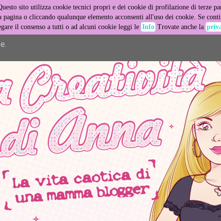
Questo sito utilizza cookie tecnici propri e dei cookie di profilazione di terze par
er its services and to analyze traffic. Your IP address and user
pagina o cliccando qualunque elemento acconsenti all'uso dei cookie. Se contin
egare il consenso a tutti o ad alcuni cookie leggi le
Info
Trovate anche la
priv
ance and security metrics to ensure quality of service, generat
e.