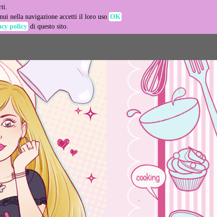
ti.
-agent
ui nella navigazione accetti il loro uso
OK
acy policy
di questo sito.
LEARN MORE
GOT IT
e usage