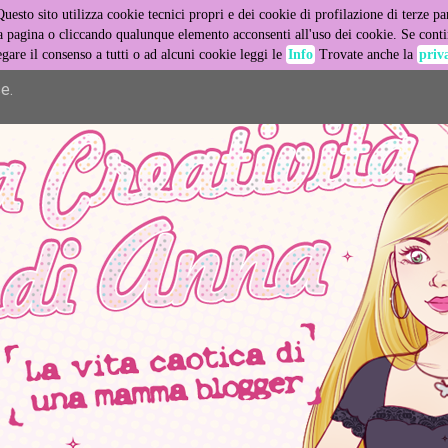
Questo sito utilizza cookie tecnici propri e dei cookie di profilazione di terze par
er its services and to analyze traffic. Your IP address and user
pagina o cliccando qualunque elemento acconsenti all'uso dei cookie. Se contin
egare il consenso a tutti o ad alcuni cookie leggi le
Info
Trovate anche la
priv
ance and security metrics to ensure quality of service, generat
e.