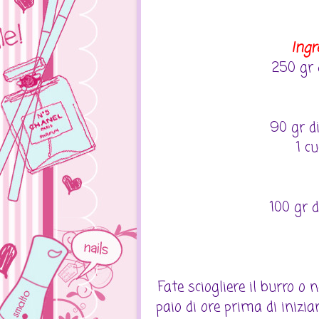
Ingr
250 gr
90 gr d
1 cu
100 gr 
Fate sciogliere il burro o 
paio di ore prima di inizia