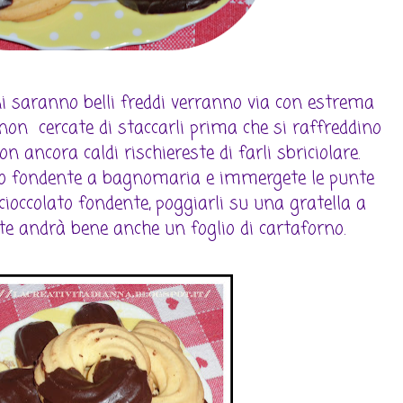
ni saranno belli freddi verranno via con estrema
, non cercate di staccarli prima che si raffreddino
n ancora caldi rischiereste di farli sbriciolare.
lato fondente a bagnomaria e immergete le punte
l cioccolato fondente, poggiarli su una gratella a
ete andrà bene anche un foglio di cartaforno.