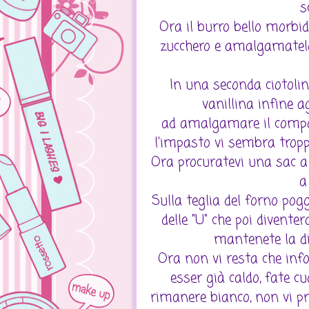
s
Ora il burro bello morbid
zucchero e amalgamatelo 
In una seconda ciotolin
vanillina infine 
ad amalgamare il compo
l'impasto vi sembra troppo
Ora procuratevi una sac a 
a
Sulla teglia del forno pog
delle "U" che poi divent
mantenete la di
Ora non vi resta che infor
esser già caldo, fate cu
rimanere bianco, non vi pr