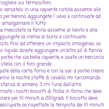
ciogliere sui termosifoni.
o versatelo in una capiente ciotola assieme allo
per benino, aggiungete l' uovo e continuate ad
amalgamare il tutto.
a mescolate la farina assieme al lievito e alla
aggiungete la crema di burro e continuate
sto fino ad ottenere un impasto omogeneo, se
 liquido dovete aggiungere un'altro pò di farina.
poche che sia bella capiente, e usate un beccuccio
 stella con il foro grande.
giate della carta forno e con la sac a poche creare
eranno le nostre staffe di cavallo, mi raccomando
stanza di almeno 3 cm l'una dall'altro.
nate i nostri biscotti di frolla in forno che deve
ocere per 10 minuti a 200gradi. Il biscotto deve
eoccupate se rispettate la tempista dei 10 minuti