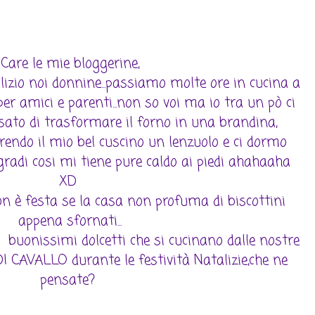
Care le mie bloggerine,
lizio noi donnine...passiamo molte ore in cucina a
 per amici e parenti...non so voi ma io tra un pò ci
sato di trasformare il forno in una brandina,
rendo il mio bel cuscino un lenzuolo e ci dormo
 gradi cosi mi tiene pure caldo ai piedi ahahaaha
XD
on è festa se la casa non profuma di biscottini
appena sfornati...
i buonissimi dolcetti che si cucinano dalle nostre
I CAVALLO durante le festività Natalizie,che ne
pensate?