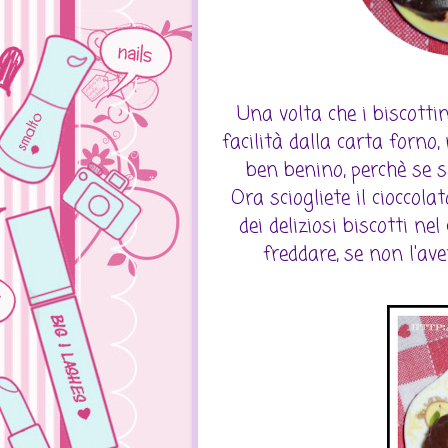
Una volta che i biscotti
facilità dalla carta forno
ben benino, perchè se so
Ora sciogliete il ciocco
dei deliziosi biscotti ne
freddare, se non l'av