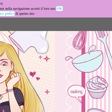
ti.
-agent
ui nella navigazione accetti il loro uso
OK
acy policy
di questo sito.
LEARN MORE
GOT IT
e usage