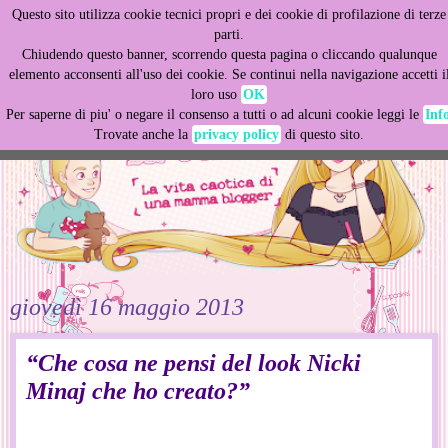
Questo sito utilizza cookie tecnici propri e dei cookie di profilazione di terze
This site uses cookies from Google to deliver its services
parti.
and to analyze traffic. Your IP address and user-agent are
Chiudendo questo banner, scorrendo questa pagina o cliccando qualunque
shared with Google along with performance and security
elemento acconsenti all'uso dei cookie. Se continui nella navigazione accetti i
metrics to ensure quality of service, generate usage
loro uso
OK
statistics, and to detect and address abuse.
Per saperne di piu' o negare il consenso a tutti o ad alcuni cookie leggi le
Inf
Trovate anche la
privacy policy
di questo sito.
LEARN MORE
GOT IT
giovedì 16 maggio 2013
“Che cosa ne pensi del look Nicki
Minaj che ho creato?”