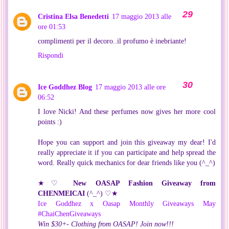
Cristina Elsa Benedetti
17 maggio 2013 alle
ore 01:53
complimenti per il decoro..il profumo è inebriante!
Rispondi
Ice Goddhez Blog
17 maggio 2013 alle ore
06:52
I love Nicki! And these perfumes now gives her more cool
points :)
Hope you can support and join this giveaway my dear! I'd
really appreciate it if you can participate and help spread the
word. Really quick mechanics for dear friends like you (^_^)
★♡
New OASAP Fashion Giveaway from
CHENMEICAI
(^_^) ♡★
Ice Goddhez x Oasap Monthly Giveaways May
#ChaiChenGiveaways
Win $30+- Clothing from OASAP! Join now!!!