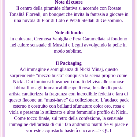
Note di cuore
Il centro della piramide olfattiva si accende con Rosate
Tonalità Floreali, un bouquet che invita la fantasia a giocare in
una nuvola di Fior di Loto e Petali Stellati di Gelsomino.
Note di fondo
In chiusura, Cremosa Vaniglia e Pera Caramellata si fondono
nel calore sensuale di Muschi e Legni avvolgendo la pelle in
modo sublime.
Il Packaging
Ad immagine e somiglianza di Nicki Minaj, questo
sorprendente “mezzo busto” conquista la scena proprio come
Nicki. Dai luminosi lineamenti dorati del viso alle carnose
labbra fino agli immancabili capelli rosa, lo stile di questa
artista caratterizza la fragranza con incredibile fedeltà e farà di
questo flacone un “must-have” da collezionare. L’audace pack
esterno è costruito con brillanti sfumature color oro, rosa e
viola e presenta lo stilizzato e ultra femminile profilo di Nicki.
Come tocco finale, sul retro della confezione, la sensuale
immagine dell’artista di cui i fan andranno matti! Se vi piace e
vorreste acquistarlo basterà cliccare---> QUI