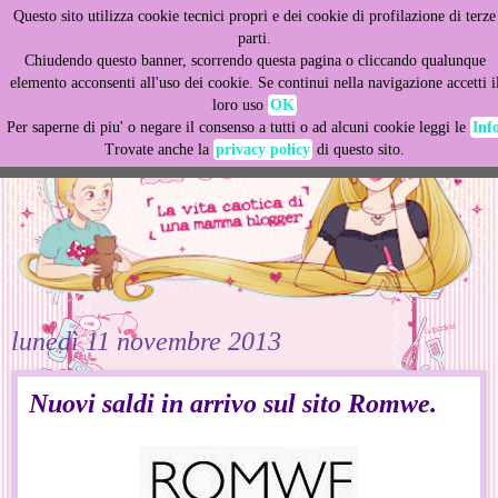
Questo sito utilizza cookie tecnici propri e dei cookie di profilazione di terze
This site uses cookies from Google to deliver its services
parti.
and to analyze traffic. Your IP address and user-agent are
Chiudendo questo banner, scorrendo questa pagina o cliccando qualunque
shared with Google along with performance and security
elemento acconsenti all'uso dei cookie. Se continui nella navigazione accetti i
metrics to ensure quality of service, generate usage
loro uso
OK
statistics, and to detect and address abuse.
Per saperne di piu' o negare il consenso a tutti o ad alcuni cookie leggi le
Inf
Trovate anche la
privacy policy
di questo sito.
LEARN MORE
GOT IT
lunedì 11 novembre 2013
Nuovi saldi in arrivo sul sito Romwe.