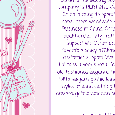
Ocrun is the leading sup
company is REIYI INTERN
China, aiming to opera
consumers worldwide. A
Business in China, Ocru
quality, reliability, cr
support etc. Ocrun br
favorable policy, affili
customer support. We a
Lolita is a very special f
old-fashioned elegance.The
lolita, elegant gothic lol
styles of lolita clothing
dresses, gothic victorian