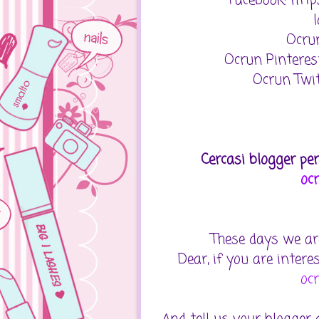
Facebook: htt
Ocrun
Ocrun Pinteres
Ocrun Twit
Cercasi blogger per
oc
These days we are
Dear, if you are intere
oc