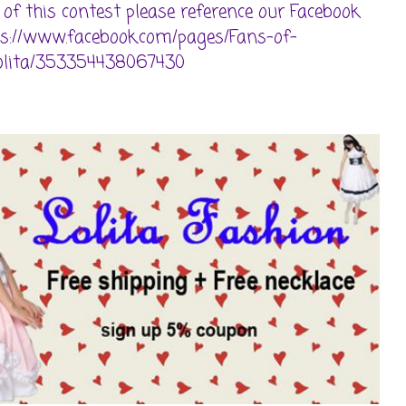
 of this contest please reference our Facebook
tps://www.facebook.com/pages/Fans-of-
olita/353354438067430