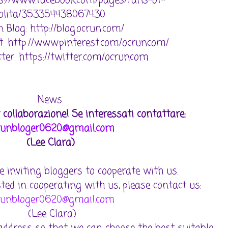
ps://www.facebook.com/pages/Fans-of-
lolita/353354438067430
 Blog: http://blog.ocrun.com/
t: http://www.pinterest.com/ocruncom/
ter: https://twitter.com/ocruncom
News:
 collaborazione! Se interessati contattare:
runbloger0620@gmail.com
(Lee Clara)
 inviting bloggers to cooperate with us.
sted in cooperating with us, please contact us:
runbloger0620@gmail.com
(Lee Clara)