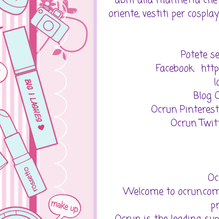
abiti alla marinetta che 
oriente, vestiti per cosplay
Potete se
Facebook: htt
l
Blog 
Ocrun Pinteres
Ocrun Twit
Oc
Welcome to ocrun.com
p