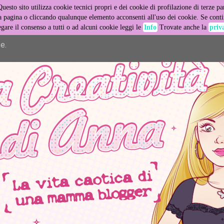
Questo sito utilizza cookie tecnici propri e dei cookie di profilazione di terze par
er its services and to analyze traffic. Your IP address and user
pagina o cliccando qualunque elemento acconsenti all'uso dei cookie. Se contin
egare il consenso a tutti o ad alcuni cookie leggi le
Info
Trovate anche la
priv
ance and security metrics to ensure quality of service, generat
e.