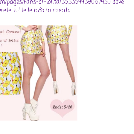
om/pages/Fans-of-lolita/353354438067430 dove
erete tutte le info in merito.