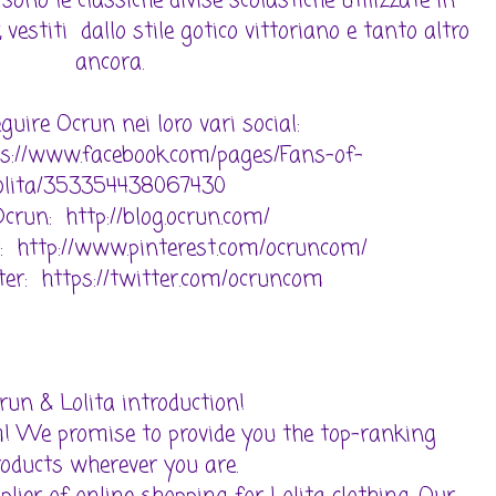
sono le classiche divise scolastiche utilizzate in
, vestiti dallo stile gotico vittoriano e tanto altro
ancora.
guire Ocrun nei loro vari social:
ps://www.facebook.com/pages/Fans-of-
olita/353354438067430
Ocrun: http://blog.ocrun.com/
t: http://www.pinterest.com/ocruncom/
ter: https://twitter.com/ocruncom
run & Lolita introduction!
! We promise to provide you the top-ranking
roducts wherever you are.