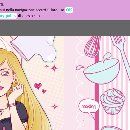
ti.
-agent
ui nella navigazione accetti il loro uso
OK
acy policy
di questo sito.
LEARN MORE
GOT IT
e usage