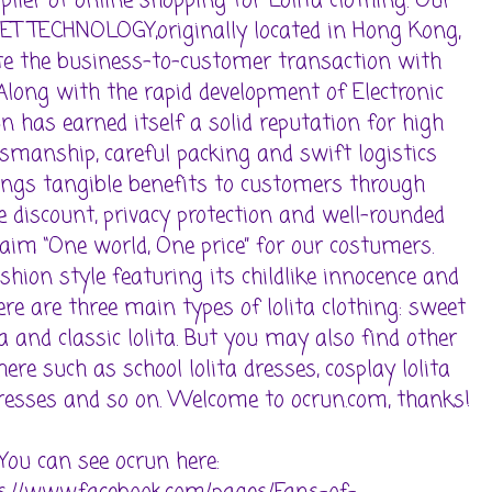
plier of online shopping for Lolita clothing. Our
ET TECHNOLOGY,originally located in Hong Kong,
te the business-to-customer transaction with
long with the rapid development of Electronic
n has earned itself a solid reputation for high
aftsmanship, careful packing and swift logistics
ings tangible benefits to customers through
ate discount, privacy protection and well-rounded
im “One world, One price” for our costumers.
ashion style featuring its childlike innocence and
re are three main types of lolita clothing: sweet
ita and classic lolita. But you may also find other
 here such as school lolita dresses, cosplay lolita
 dresses and so on. Welcome to ocrun.com, thanks!
You can see ocrun here: