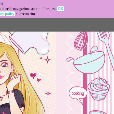
ti.
-agent
ui nella navigazione accetti il loro uso
OK
acy policy
di questo sito.
LEARN MORE
GOT IT
e usage