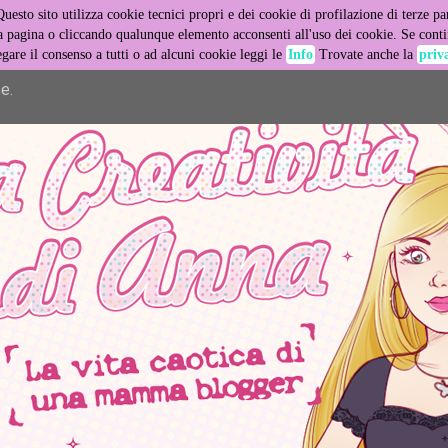
Questo sito utilizza cookie tecnici propri e dei cookie di profilazione di terze par
er its services and to analyze traffic. Your IP address and user
pagina o cliccando qualunque elemento acconsenti all'uso dei cookie. Se contin
egare il consenso a tutti o ad alcuni cookie leggi le
Info
Trovate anche la
priv
ance and security metrics to ensure quality of service, generat
e.