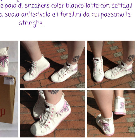
e paio di sneakers color bianco latte con dettagli
la suola antiscivolo e i forellini da cui passano le
stringhe.