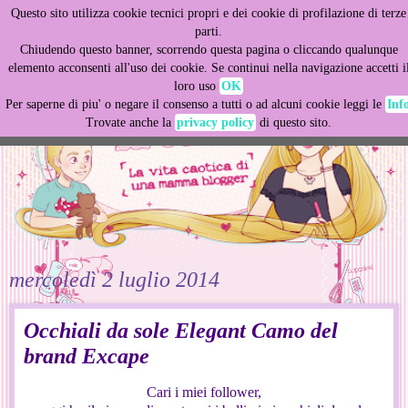
Questo sito utilizza cookie tecnici propri e dei cookie di profilazione di terze
This site uses cookies from Google to deliver its services
parti.
and to analyze traffic. Your IP address and user-agent are
Chiudendo questo banner, scorrendo questa pagina o cliccando qualunque
shared with Google along with performance and security
elemento acconsenti all'uso dei cookie. Se continui nella navigazione accetti i
metrics to ensure quality of service, generate usage
loro uso
OK
statistics, and to detect and address abuse.
Per saperne di piu' o negare il consenso a tutti o ad alcuni cookie leggi le
Inf
Trovate anche la
privacy policy
di questo sito.
LEARN MORE
GOT IT
mercoledì 2 luglio 2014
Occhiali da sole Elegant Camo del
brand Excape
Cari i miei follower,