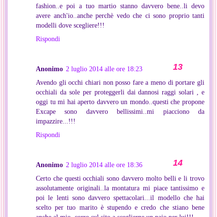
fashion..e poi a tuo martio stanno davvero bene..li devo
avere anch'io..anche perchè vedo che ci sono proprio tanti
modelli dove scegliere!!!
Rispondi
Anonimo
2 luglio 2014 alle ore 18:23
Avendo gli occhi chiari non posso fare a meno di portare gli
occhiali da sole per proteggerli dai dannosi raggi solari , e
oggi tu mi hai aperto davvero un mondo..questi che propone
Excape sono davvero bellissimi..mi piacciono da
impazzire...!!!
Rispondi
Anonimo
2 luglio 2014 alle ore 18:36
Certo che questi occhiali sono davvero molto belli e li trovo
assolutamente originali..la montatura mi piace tantissimo e
poi le lenti sono davvero spettacolari...il modello che hai
scelto per tuo marito è stupendo e credo che stiano bene
anche al mio..corro sul sito a sceglierne un paio per lui!!!