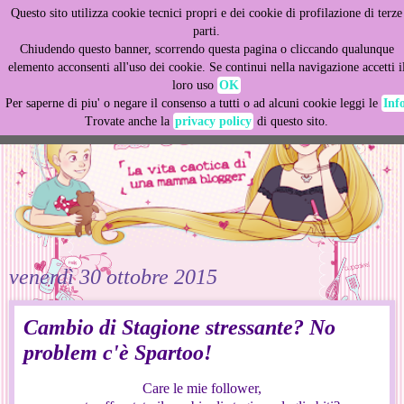
Questo sito utilizza cookie tecnici propri e dei cookie di profilazione di terze
This site uses cookies from Google to deliver its services
parti.
and to analyze traffic. Your IP address and user-agent are
Chiudendo questo banner, scorrendo questa pagina o cliccando qualunque
shared with Google along with performance and security
elemento acconsenti all'uso dei cookie. Se continui nella navigazione accetti i
metrics to ensure quality of service, generate usage
loro uso
OK
statistics, and to detect and address abuse.
Per saperne di piu' o negare il consenso a tutti o ad alcuni cookie leggi le
Inf
Trovate anche la
privacy policy
di questo sito.
LEARN MORE
GOT IT
venerdì 30 ottobre 2015
Cambio di Stagione stressante? No
problem c'è Spartoo!
Care le mie follower,