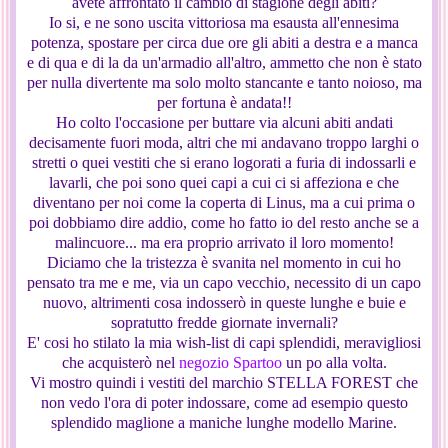
avete affrontato il cambio di stagione degli abiti?
Io si, e ne sono uscita vittoriosa ma esausta all'ennesima
potenza, spostare per circa due ore gli abiti a destra e a manca
e di qua e di la da un'armadio all'altro, ammetto che non è stato
per nulla divertente ma solo molto stancante e tanto noioso, ma
per fortuna è andata!!
Ho colto l'occasione per buttare via alcuni abiti andati
decisamente fuori moda, altri che mi andavano troppo larghi o
stretti o quei vestiti che si erano logorati a furia di indossarli e
lavarli, che poi sono quei capi a cui ci si affeziona e che
diventano per noi come la coperta di Linus, ma a cui prima o
poi dobbiamo dire addio, come ho fatto io del resto anche se a
malincuore... ma era proprio arrivato il loro momento!
Diciamo che la tristezza è svanita nel momento in cui ho
pensato tra me e me, via un capo vecchio, necessito di un capo
nuovo, altrimenti cosa indosserò in queste lunghe e buie e
sopratutto fredde giornate invernali?
E' cosi ho stilato la mia wish-list di capi splendidi, meravigliosi
che acquisterò nel
negozio Spartoo
un po alla volta.
Vi mostro quindi i vestiti del marchio STELLA FOREST che
non vedo l'ora di poter indossare, come ad esempio questo
splendido maglione a maniche lunghe modello Marine.