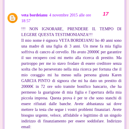
veta bordeianu
4 novembre 2015 alle ore
18:57
!!! NON IGNORARE, PRENDERE IL TEMPO DI
LEGERE QUESTA TESTIMONIANZA!!!
Il mio nome è signora VETA BORDEIANU ho 40 anni sono
una madre di una figlia di 3 anni. Un mese fa mia figlia
soffriva di cancro al cervello. Ho avuto 20000€ per garantire
il suo recupero così mi metto alla ricerca di prestito. Ma
purtroppo per me io stavo frodare di essere creditore senza
scelta che ho perseverato nella mia ricerca per fortuna che il
mio coraggio mi ha messo sulla persona giusta Karen
GARCIA PINTO di signora che mi ha dato un prestito di
20000€ in 72 ore solo tramite bonifico bancario, che ha
permesso la guarigione di mia figlia e l'apertura della mia
piccola impresa. Questa prova è per te che sono stanchi di
essere rifiutati dalle banche. Avete abbastanza sai dove
mettere la testa che segue i vostri problemi finanziari. Avete
bisogno urgente, veloce, affidabile e legittimo di un singolo
indirizzo di finanziamento per essere soddisfare. Indirizzo
email: