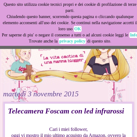
Questo sito utilizza cookie tecnici propri e dei cookie di profilazione di terze
This site uses cookies from Google to deliver its services
parti.
and to analyze traffic. Your IP address and user-agent are
Chiudendo questo banner, scorrendo questa pagina o cliccando qualunque
shared with Google along with performance and security
elemento acconsenti all'uso dei cookie. Se continui nella navigazione accetti i
metrics to ensure quality of service, generate usage
loro uso
OK
statistics, and to detect and address abuse.
Per saperne di piu' o negare il consenso a tutti o ad alcuni cookie leggi le
Inf
Trovate anche la
privacy policy
di questo sito.
LEARN MORE
GOT IT
martedì 3 novembre 2015
Telecamera Foscam con led infrarossi
Cari i miei follower,
oggi vi mostro il mio ultimo acquisto da Amazon, ovvero la