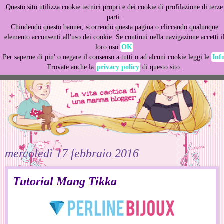
Questo sito utilizza cookie tecnici propri e dei cookie di profilazione di terze
This site uses cookies from Google to deliver its services
parti.
and to analyze traffic. Your IP address and user-agent are
Chiudendo questo banner, scorrendo questa pagina o cliccando qualunque
shared with Google along with performance and security
elemento acconsenti all'uso dei cookie. Se continui nella navigazione accetti i
metrics to ensure quality of service, generate usage
loro uso
OK
statistics, and to detect and address abuse.
Per saperne di piu' o negare il consenso a tutti o ad alcuni cookie leggi le
Inf
Trovate anche la
privacy policy
di questo sito.
LEARN MORE
GOT IT
mercoledì 17 febbraio 2016
Tutorial Mang Tikka