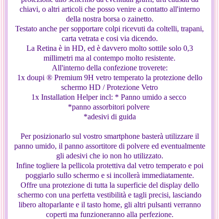
chiavi, o altri articoli che posso venire a contatto all'interno
della nostra borsa o zainetto.
Testato anche per sopportare colpi ricevuti da coltelli, trapani,
carta vetrata e cosi via dicendo.
La Retina è in HD, ed è davvero molto sottile solo 0,3
millimetri ma al contempo molto resistente.
All'interno della confezione troverete:
1x doupi ® Premium 9H vetro temperato la protezione dello
schermo HD / Protezione Vetro
1x Installation Helper incl: * Panno umido a secco
*panno assorbitori polvere
*adesivi di guida
Per posizionarlo sul vostro smartphone basterà utilizzare il
panno umido, il panno assortitore di polvere ed eventualmente
gli adesivi che io non ho utilizzato.
Infine togliere la pellicola protettiva dal vetro temperato e poi
poggiarlo sullo schermo e si incollerà immediatamente.
Offre una protezione di tutta la superficie del display dello
schermo con una perfetta vestibilità e tagli precisi, lasciando
libero altoparlante e il tasto home, gli altri pulsanti verranno
coperti ma funzioneranno alla perfezione.