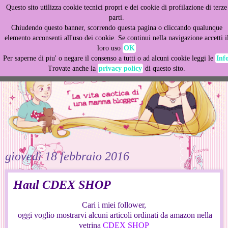
Questo sito utilizza cookie tecnici propri e dei cookie di profilazione di terze
This site uses cookies from Google to deliver its services
parti.
and to analyze traffic. Your IP address and user-agent are
Chiudendo questo banner, scorrendo questa pagina o cliccando qualunque
shared with Google along with performance and security
elemento acconsenti all'uso dei cookie. Se continui nella navigazione accetti i
metrics to ensure quality of service, generate usage
loro uso
OK
statistics, and to detect and address abuse.
Per saperne di piu' o negare il consenso a tutti o ad alcuni cookie leggi le
Inf
Trovate anche la
privacy policy
di questo sito.
LEARN MORE
GOT IT
giovedì 18 febbraio 2016
Haul CDEX SHOP
Cari i miei follower,
oggi voglio mostrarvi alcuni articoli ordinati da amazon nella
vetrina
CDEX SHOP