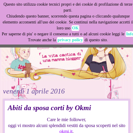
Questo sito utilizza cookie tecnici propri e dei cookie di profilazione di terze
This site uses cookies from Google to deliver its services
parti.
and to analyze traffic. Your IP address and user-agent are
Chiudendo questo banner, scorrendo questa pagina o cliccando qualunque
shared with Google along with performance and security
elemento acconsenti all'uso dei cookie. Se continui nella navigazione accetti i
metrics to ensure quality of service, generate usage
loro uso
OK
statistics, and to detect and address abuse.
Per saperne di piu' o negare il consenso a tutti o ad alcuni cookie leggi le
Inf
Trovate anche la
privacy policy
di questo sito.
LEARN MORE
GOT IT
venerdì 1 aprile 2016
Abiti da sposa corti by Okmi
Care le mie follower,
oggi vi mostro alcuni splendidi vestiti da sposa scoperti nel sito
okmi.it
.