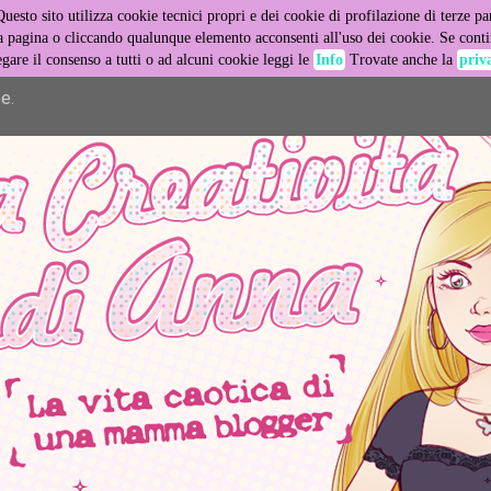
Questo sito utilizza cookie tecnici propri e dei cookie di profilazione di terze par
er its services and to analyze traffic. Your IP address and user
pagina o cliccando qualunque elemento acconsenti all'uso dei cookie. Se contin
egare il consenso a tutti o ad alcuni cookie leggi le
Info
Trovate anche la
priv
ance and security metrics to ensure quality of service, generat
e.