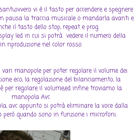
santi,ovvero vi è il tasto per accendere e spegnere
e in pausa la traccia musicale o mandarla avanti e
anche il tasto dello stop, repeat e prog.
splay led in cui si potrà vedere il numero della
 in riproduzione nel color rosso.
 vari manopole per poter regolare il volume dei
zione eco, la regolazione del bilanciamento, la
 per regolare il volume,ed infine troviamo la
manopola Avc.
a, avc appunto si potrà eliminare la voce dalla
lo però quando sono in funzione i microfoni.