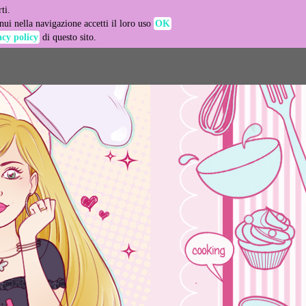
ti.
-agent
ui nella navigazione accetti il loro uso
OK
acy policy
di questo sito.
LEARN MORE
GOT IT
e usage