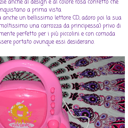
ie anche al design e al colore rosa confetto che
nquistano a prima vista.
anche un bellissimo lettore CD, adoro poi la sua
moltissimo una carrozza da principessa) privo di
amente perfetto per i più piccolini e con comoda
ssere portato ovunque essi desiderano.