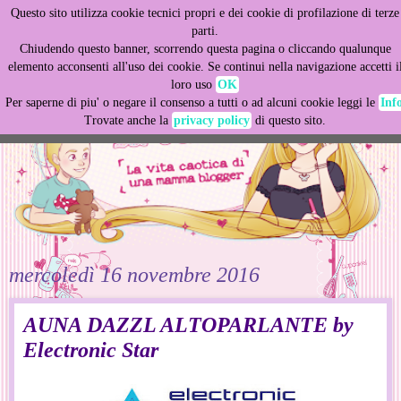
Questo sito utilizza cookie tecnici propri e dei cookie di profilazione di terze
This site uses cookies from Google to deliver its services
parti.
and to analyze traffic. Your IP address and user-agent are
Chiudendo questo banner, scorrendo questa pagina o cliccando qualunque
shared with Google along with performance and security
elemento acconsenti all'uso dei cookie. Se continui nella navigazione accetti i
metrics to ensure quality of service, generate usage
loro uso
OK
statistics, and to detect and address abuse.
Per saperne di piu' o negare il consenso a tutti o ad alcuni cookie leggi le
Inf
Trovate anche la
privacy policy
di questo sito.
LEARN MORE
GOT IT
mercoledì 16 novembre 2016
AUNA DAZZL ALTOPARLANTE by
Electronic Star