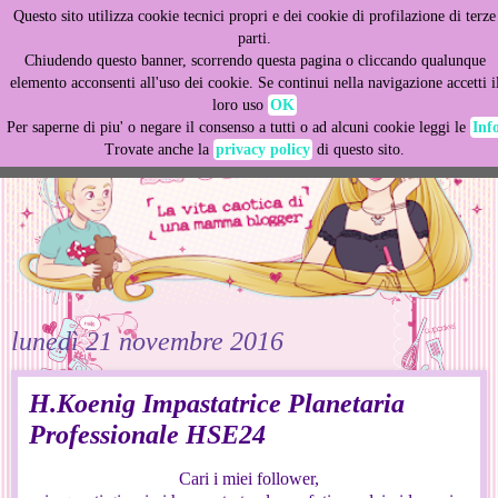
Questo sito utilizza cookie tecnici propri e dei cookie di profilazione di terze
This site uses cookies from Google to deliver its services
parti.
and to analyze traffic. Your IP address and user-agent are
Chiudendo questo banner, scorrendo questa pagina o cliccando qualunque
shared with Google along with performance and security
elemento acconsenti all'uso dei cookie. Se continui nella navigazione accetti i
metrics to ensure quality of service, generate usage
loro uso
OK
statistics, and to detect and address abuse.
Per saperne di piu' o negare il consenso a tutti o ad alcuni cookie leggi le
Inf
Trovate anche la
privacy policy
di questo sito.
LEARN MORE
GOT IT
lunedì 21 novembre 2016
H.Koenig Impastatrice Planetaria
Professionale HSE24
Cari i miei follower,