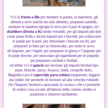
Vi è la
frusta a filo
per montare la panna, la maionese, gli
albumi a neve (anche un solo albume), preparare pastelle,
montare in maniera egregia le uova per il pan di spagna, etc;
sbattitore (frusta a K)
molto versatile, per gli impasti più duri
come pasta frolla e alcuni impasti per i biscotti, per schiacciare
le patate per il purè, per sbriciolare i biscotti secchi, per
preparare la base per la cheesecake, per unire le uova
all’impasto, per i bignè, per preparare la glassa e l’impasto per
le paste fresche, per mescolare gli ingredienti per le polpette,
per preparare cocktail e frullati;
ed infine vi è il
gancio
per lavorare gli impasti lievitati tipo
pane, brioche, pizza, focacce, babà, crespelle dolci.
Magnifico poi il
coperchio para-schizzi
trasparente, leggero
ma solido che permette di lavorare ad alta velocità evitando
che l'impasto fuoriesca sporcando la cucina e che ci permette
di vedere cosa accade all'interno della ciotola, inoltre si
posiziona e rimuove facilmente.