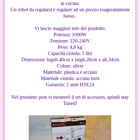
in cucina.
Un robot da regalarsi e regalare ad un prezzo esageratamente
basso.
Vi lascio maggiori info del prodotto:
Potenza:
1000W
Tensione:
220-240V
Peso:
4,8 kg
Capacità ciotola:
5 litri
Dimensioni:
lugnh.40cm x largh.26cm x alt.34cm
Colore:
silver
Materiale:
plastica e acciaio
Materiale ciotola:
acciaio inox
Garanzia:
2 anni HSE24
Nel prossimo post vi mostrerò il set di accessori, quindi stay
Tuned!