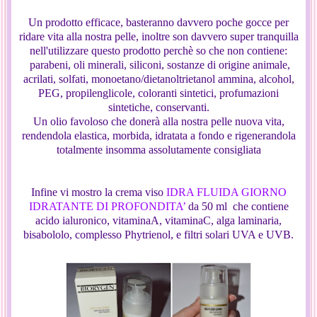
Un prodotto efficace, basteranno davvero poche gocce per
ridare vita alla nostra pelle, inoltre son davvero super tranquilla
nell'utilizzare questo prodotto perchè so che non contiene:
parabeni, oli minerali, siliconi, sostanze di origine animale,
acrilati, solfati, monoetano/dietanoltrietanol ammina, alcohol,
PEG, propilenglicole, coloranti sintetici, profumazioni
sintetiche, conservanti.
Un olio favoloso che donerà alla nostra pelle nuova vita,
rendendola elastica, morbida, idratata a fondo e rigenerandola
totalmente insomma assolutamente consigliata
Infine vi mostro la crema viso
IDRA FLUIDA GIORNO
IDRATANTE DI PROFONDITA’
da 50 ml che contiene
acido ialuronico, vitaminaA, vitaminaC, alga laminaria,
bisabololo, complesso Phytrienol, e filtri solari UVA e UVB.