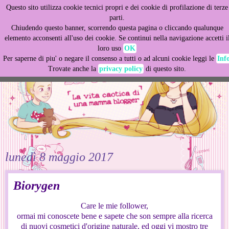
Questo sito utilizza cookie tecnici propri e dei cookie di profilazione di terze
This site uses cookies from Google to deliver its services
parti.
and to analyze traffic. Your IP address and user-agent are
Chiudendo questo banner, scorrendo questa pagina o cliccando qualunque
shared with Google along with performance and security
elemento acconsenti all'uso dei cookie. Se continui nella navigazione accetti i
metrics to ensure quality of service, generate usage
loro uso
OK
statistics, and to detect and address abuse.
Per saperne di piu' o negare il consenso a tutti o ad alcuni cookie leggi le
Inf
Trovate anche la
privacy policy
di questo sito.
LEARN MORE
GOT IT
lunedì 8 maggio 2017
Biorygen
Care le mie follower,
ormai mi conoscete bene e sapete che son sempre alla ricerca
di nuovi cosmetici d'origine naturale, ed oggi vi mostro tre