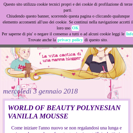
Questo sito utilizza cookie tecnici propri e dei cookie di profilazione di terze
This site uses cookies from Google to deliver its services
parti.
and to analyze traffic. Your IP address and user-agent are
Chiudendo questo banner, scorrendo questa pagina o cliccando qualunque
shared with Google along with performance and security
elemento acconsenti all'uso dei cookie. Se continui nella navigazione accetti i
metrics to ensure quality of service, generate usage
loro uso
OK
statistics, and to detect and address abuse.
Per saperne di piu' o negare il consenso a tutti o ad alcuni cookie leggi le
Inf
Trovate anche la
privacy policy
di questo sito.
LEARN MORE
GOT IT
mercoledì 3 gennaio 2018
WORLD OF BEAUTY POLYNESIAN
VANILLA MOUSSE
Come iniziare l'anno nuovo se non regalandosi una lunga e