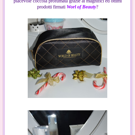
piacevole coccola profumata grazie ai magnifici ed ottimi
prodotti firmati
Worl of Beauty
?