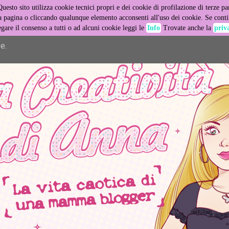
Questo sito utilizza cookie tecnici propri e dei cookie di profilazione di terze par
er its services and to analyze traffic. Your IP address and user
pagina o cliccando qualunque elemento acconsenti all'uso dei cookie. Se contin
egare il consenso a tutti o ad alcuni cookie leggi le
Info
Trovate anche la
priv
ance and security metrics to ensure quality of service, generat
e.