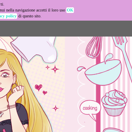
ti.
-agent
ui nella navigazione accetti il loro uso
OK
acy policy
di questo sito.
LEARN MORE
GOT IT
e usage