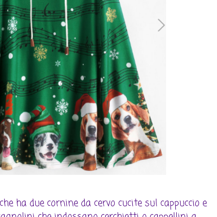
he ha due cornine da cervo cucite sul cappuccio e
cagnolini che indossano cerchietti o cappellini a