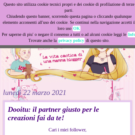
Questo sito utilizza cookie tecnici propri e dei cookie di profilazione di terze
This site uses cookies from Google to deliver its services
parti.
and to analyze traffic. Your IP address and user-agent are
Chiudendo questo banner, scorrendo questa pagina o cliccando qualunque
shared with Google along with performance and security
elemento acconsenti all'uso dei cookie. Se continui nella navigazione accetti i
metrics to ensure quality of service, generate usage
loro uso
OK
statistics, and to detect and address abuse.
Per saperne di piu' o negare il consenso a tutti o ad alcuni cookie leggi le
Inf
Trovate anche la
privacy policy
di questo sito.
LEARN MORE
GOT IT
lunedì 22 marzo 2021
Dooitu: il partner giusto per le
creazioni fai da te!
Cari i miei follower,