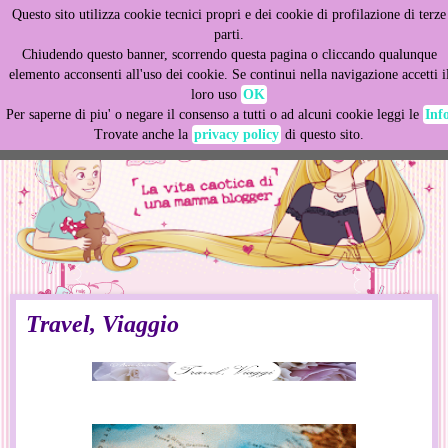
Questo sito utilizza cookie tecnici propri e dei cookie di profilazione di terze
This site uses cookies from Google to deliver its services
parti.
and to analyze traffic. Your IP address and user-agent are
Chiudendo questo banner, scorrendo questa pagina o cliccando qualunque
shared with Google along with performance and security
elemento acconsenti all'uso dei cookie. Se continui nella navigazione accetti i
metrics to ensure quality of service, generate usage
loro uso
OK
statistics, and to detect and address abuse.
Per saperne di piu' o negare il consenso a tutti o ad alcuni cookie leggi le
Inf
Trovate anche la
privacy policy
di questo sito.
LEARN MORE
GOT IT
Travel, Viaggio