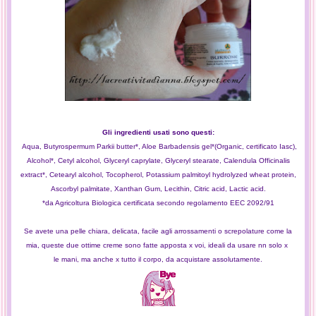
Gli ingredienti usati sono questi:
Aqua, Butyrospermum Parkii butter*, Aloe Barbadensis gel*(Organic, certificato Iasc),
Alcohol*, Cetyl alcohol, Glyceryl caprylate, Glyceryl stearate, Calendula Officinalis
extract*, Cetearyl alcohol, Tocopherol, Potassium palmitoyl hydrolyzed wheat protein,
Ascorbyl palmitate, Xanthan Gum, Lecithin, Citric acid, Lactic acid.
*da Agricoltura Biologica certificata secondo regolamento EEC 2092/91
Se avete una pelle chiara, delicata, facile agli arrossamenti o screpolature come la
mia, queste due ottime creme sono fatte apposta x voi, ideali da usare nn solo x
le mani, ma anche x tutto il corpo, da acquistare assolutamente.