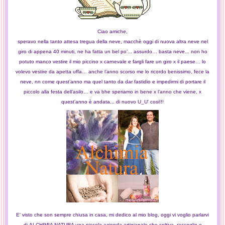
Ciao amiche,
speravo nella tanto attesa tregua della neve, macchè oggi di nuova altra neve nel
giro di appena 40 minuti, ne ha fatta un bel po’... assurdo… basta neve... non ho
potuto manco vestire il mio piccino x carnevale e fargli fare un giro x il paese… lo
volevo vestire da apetta uffa… anche l’anno scorso me lo ricordo benissimo, fece la
neve, nn come quest’anno ma quel tanto da dar fastidio e impedirmi di portare il
piccolo alla festa dell’asilo… e va bhe speriamo in bene x l’anno che viene, x
quest'anno è andata... di nuovo U_U' cosi!!!
E' visto che son sempre chiusa in casa, mi dedico al mio blog, oggi vi voglio parlarvi
di ALCHIMIA NATURA
una piccola azienda artigianale che coltiva, raccoglie e