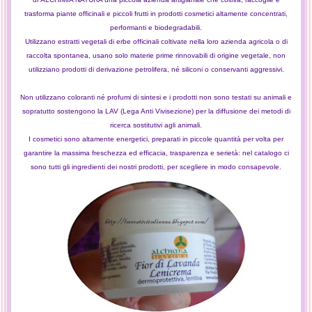
trasforma piante officinali e piccoli frutti in prodotti cosmetici altamente concentrati,
performanti e biodegradabili.
Utilizzano estratti vegetali di erbe officinali coltivate nella loro
azienda agricola
o di
raccolta spontanea,
usano
solo materie prime rinnovabili di origine vegetale, non
utilizziano prodotti di derivazione petrolifera, né siliconi o conservanti aggressivi.
Non utilizzano coloranti né profumi di sintesi e i prodotti non sono testati su animali e
sopratutto sostengono la
LAV (Lega Anti Vivisezione)
per la diffusione dei metodi di
ricerca sostitutivi agli animali.
I cosmetici sono altamente energetici, preparati in piccole quantità per volta per
garantire la massima freschezza ed efficacia, trasparenza e serietà: nel
catalogo
ci
sono tutti gli ingredienti dei nostri prodotti, per scegliere in modo consapevole.