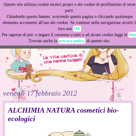
Questo sito utilizza cookie tecnici propri e dei cookie di profilazione di terze
This site uses cookies from Google to deliver its services
parti.
and to analyze traffic. Your IP address and user-agent are
Chiudendo questo banner, scorrendo questa pagina o cliccando qualunque
shared with Google along with performance and security
elemento acconsenti all'uso dei cookie. Se continui nella navigazione accetti i
metrics to ensure quality of service, generate usage
loro uso
OK
statistics, and to detect and address abuse.
Per saperne di piu' o negare il consenso a tutti o ad alcuni cookie leggi le
Inf
Trovate anche la
privacy policy
di questo sito.
LEARN MORE
GOT IT
venerdì 17 febbraio 2012
ALCHIMIA NATURA cosmetici bio-
ecologici