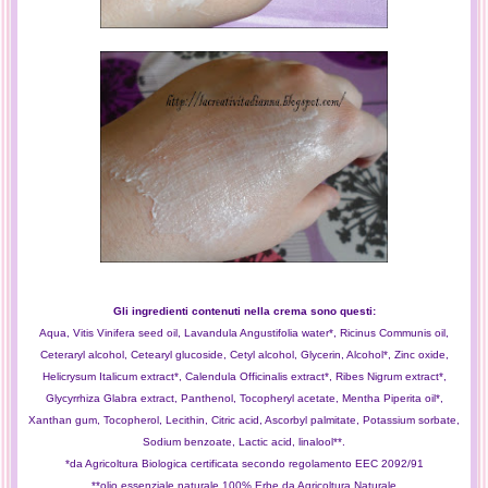
Gli ingredienti contenuti nella crema sono questi:
Aqua, Vitis Vinifera seed oil, Lavandula Angustifolia water*, Ricinus Communis oil,
Ceteraryl alcohol, Cetearyl glucoside, Cetyl alcohol, Glycerin, Alcohol*, Zinc oxide,
Helicrysum Italicum extract*, Calendula Officinalis extract*, Ribes Nigrum extract*,
Glycyrrhiza Glabra extract, Panthenol, Tocopheryl acetate, Mentha Piperita oil*,
Xanthan gum, Tocopherol, Lecithin, Citric acid, Ascorbyl palmitate, Potassium sorbate,
Sodium benzoate, Lactic acid, linalool**.
*da Agricoltura Biologica certificata secondo regolamento EEC 2092/91
**olio essenziale naturale 100% Erbe da Agricoltura Naturale