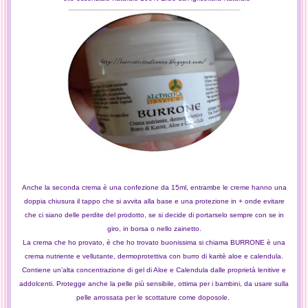
Anche la seconda crema è una confezione da 15ml, entrambe le creme hanno una
doppia chiusura il tappo che si avvita alla base e una protezione in + onde evitare
che ci siano delle perdite del prodotto, se si decide di portarselo sempre con se in
giro, in borsa o nello zainetto.
La crema che ho provato, è che ho trovato buonissima si chiama BURRONE è una
crema nutriente e vellutante, dermoprotettiva con burro di karitè aloe e calendula.
Contiene un’alta concentrazione di gel di Aloe e Calendula dalle proprietà lenitive e
addolcenti. Protegge anche la pelle più sensibile, ottima per i bambini, da usare sulla
pelle arrossata per le scottature come doposole.