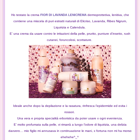
Ho testato la crema
FIOR DI LAVANDA LENICREMA
dermoprottetiva, lenitiva,
che
contiene una miscela di puri estratti naturali di
Elicriso, Lavanda, Ribes Nigrum,
Liquirizia e Calendula.
E’ una crema da usare contro le irritazioni della pelle, prurito, punture d’insetto, rush
cutanei, foruncolosi, scottature.
Ideale anche dopo la depilazione e la rasatura, rinfresca l’epidermide ed evita i
rossori.
Una vera e propria specialità erboristica da poter usare x ogni evenienza.
E’ molto profumata sulla pelle, vi rimarrà a lungo l’odore di liquirizia, una delizia
davvero… mio figlio mi annusava in continuazione le mani, x fortuna non mi ha morso
ehehehe^_^