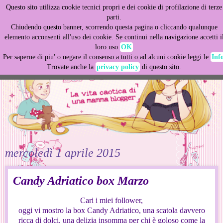
Questo sito utilizza cookie tecnici propri e dei cookie di profilazione di terze
This site uses cookies from Google to deliver its services
parti.
and to analyze traffic. Your IP address and user-agent are
Chiudendo questo banner, scorrendo questa pagina o cliccando qualunque
shared with Google along with performance and security
elemento acconsenti all'uso dei cookie. Se continui nella navigazione accetti i
metrics to ensure quality of service, generate usage
loro uso
OK
statistics, and to detect and address abuse.
Per saperne di piu' o negare il consenso a tutti o ad alcuni cookie leggi le
Inf
Trovate anche la
privacy policy
di questo sito.
LEARN MORE
GOT IT
mercoledì 1 aprile 2015
Candy Adriatico box Marzo
Cari i miei follower,
oggi vi mostro la box Candy Adriatico, una scatola davvero
ricca di dolci, una delizia insomma per chi è goloso come la