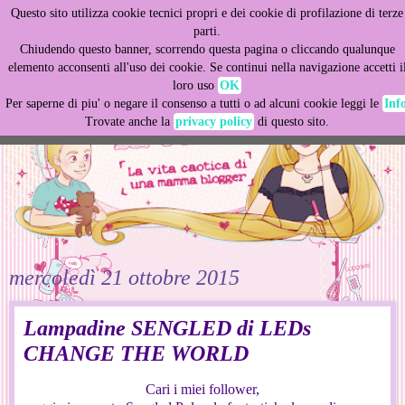
Questo sito utilizza cookie tecnici propri e dei cookie di profilazione di terze
This site uses cookies from Google to deliver its services
parti.
and to analyze traffic. Your IP address and user-agent are
Chiudendo questo banner, scorrendo questa pagina o cliccando qualunque
shared with Google along with performance and security
elemento acconsenti all'uso dei cookie. Se continui nella navigazione accetti i
metrics to ensure quality of service, generate usage
loro uso
OK
statistics, and to detect and address abuse.
Per saperne di piu' o negare il consenso a tutti o ad alcuni cookie leggi le
Inf
Trovate anche la
privacy policy
di questo sito.
LEARN MORE
GOT IT
mercoledì 21 ottobre 2015
Lampadine SENGLED di LEDs
CHANGE THE WORLD
Cari i miei follower,